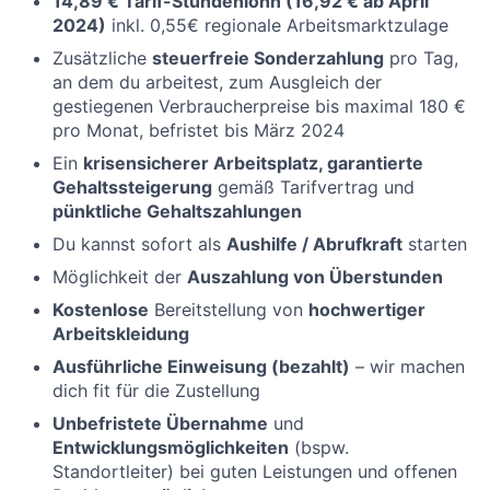
14,89 € Tarif-Stundenlohn (16,92 € ab April
2024)
inkl. 0,55€ regionale Arbeitsmarktzulage
Zusätzliche
steuerfreie Sonderzahlung
pro Tag,
an dem du arbeitest, zum Ausgleich der
gestiegenen Verbraucherpreise bis maximal 180 €
pro Monat, befristet bis März 2024
Ein
krisensicherer Arbeitsplatz, garantierte
Gehaltssteigerung
gemäß Tarifvertrag und
pünktliche Gehaltszahlungen
Du kannst sofort als
Aushilfe / Abrufkraft
starten
Möglichkeit der
Auszahlung von Überstunden
Kostenlose
Bereitstellung von
hochwertiger
Arbeitskleidung
Ausführliche Einweisung (bezahlt)
– wir machen
dich fit für die Zustellung
Unbefristete Übernahme
und
Entwicklungsmöglichkeiten
(bspw.
Standortleiter) bei guten Leistungen und offenen