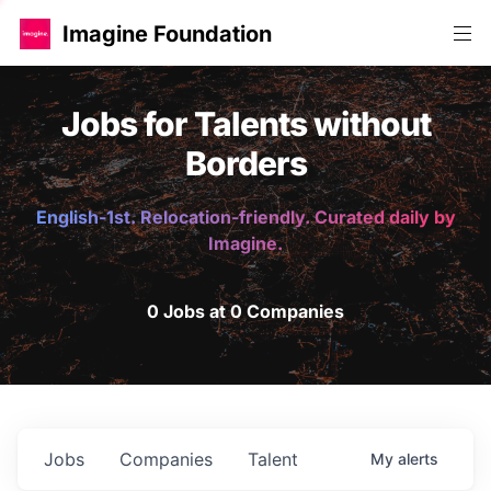
Imagine Foundation
Jobs for Talents without
Borders
English-1st. Relocation-friendly. Curated daily by
Imagine.
0 Jobs at 0 Companies
Jobs
Companies
Talent
My
alerts