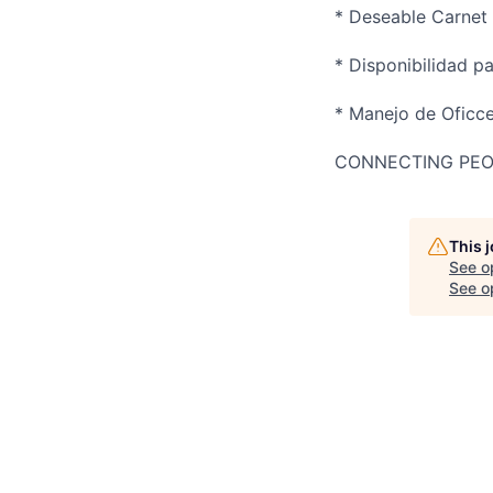
* Deseable Carnet
* Disponibilidad pa
* Manejo de Oficce
CONNECTING PEOP
This 
See o
See op