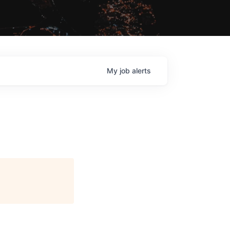
My
job
alerts