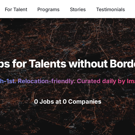
For Talent
Programs
Stories
Testimonials
bs for Talents without Bord
h-1st. Relocation-friendly. Curated daily by I
0 Jobs at 0 Companies