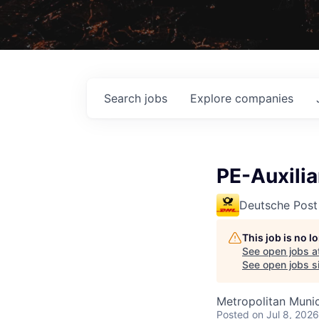
Search
jobs
Explore
companies
PE-Auxili
Deutsche Post
This job is no 
See open jobs a
See open jobs si
Metropolitan Munic
Posted
on Jul 8, 2026