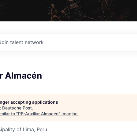
Join talent network
ar Almacén
longer accepting applications
t
Deutsche Post
.
milar to "
PE-Auxiliar Almacén
"
Imagine
.
ipality of Lima, Peru