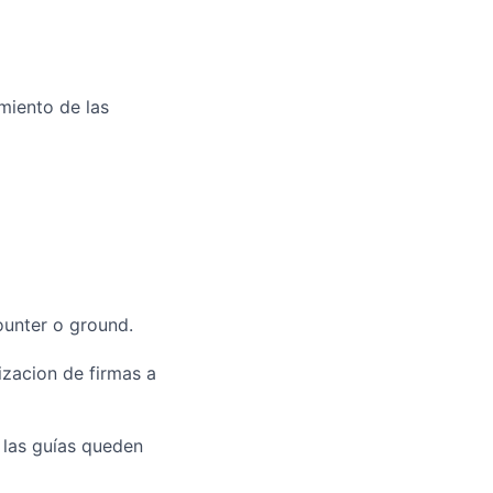
imiento de las
ounter o ground.
izacion de firmas a
e las guías queden