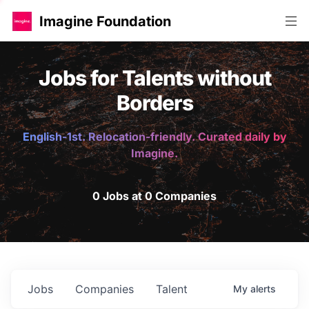
Imagine Foundation
Jobs for Talents without
Borders
English-1st. Relocation-friendly. Curated daily by
Imagine.
0 Jobs at 0 Companies
Jobs
Companies
Talent
My
alerts