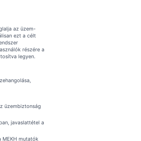
lalja az üzem-
lisan ezt a célt
rendszer
asználók részére a
tosítva legyen.
szehangolása,
az üzembiztonság
an, javaslattétel a
a a MEKH mutatók