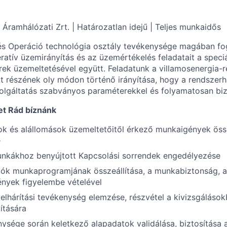
 Áramhálózati Zrt. | Határozatlan idejű | Teljes munkaidős
és Operáció technológia osztály tevékenysége magában fog
ratív üzemirányítás és az üzemértékelés feladatait a speciá
rek üzemeltetésével együtt. Feladatunk a villamosenergia-
t részének oly módon történő irányítása, hogy a rendszerh
olgáltatás szabványos paraméterekkel és folyamatosan biz
et Rád bíznánk
ok és alállomások üzemeltetőitől érkező munkaigények ös
e
unkákhoz benyújtott Kapcsolási sorrendek engedélyezése
tók munkaprogramjának összeállítása, a munkabiztonság, 
ények figyelembe vételével
lhárítási tevékenység elemzése, részvétel a kivizsgálásokb
ítására
nysége során keletkező alapadatok validálása, biztosítás