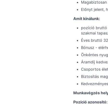
Magabiztosan 
Előnyt jelent,
Amit kínálunk:
pozíció bruttó
szakmai tapas
Éves bruttó 32
Bónusz - elérh
Önkéntes nyugd
Áramdíj kedv
Csoportos élet
Biztosítás ma
Kedvezményes 
Munkavégzés hel
Pozíció azonosító