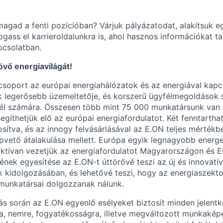
magad a fenti pozícióban? Várjuk pályázatodat, alakítsuk e
ogass el karrieroldalunkra is, ahol hasznos információkat tal
pcsolatban.
jövő energiavilágát!
tcsoport az európai energiahálózatok és az energiával kapc
ik legerősebb üzemeltetője, és korszerű ügyfélmegoldások 
fél számára. Összesen több mint 75 000 munkatársunk van 
segíthetjük elő az európai energiafordulatot. Két fenntarth
osítva, és az innogy felvásárlásával az E.ON teljes mértékb
apvető átalakulása mellett. Európa egyik legnagyobb energe
aktívan vezetjük az energiafordulatot Magyarországon és 
mének egyesítése az E.ON-t úttörővé teszi az új és innovatív
kidolgozásában, és lehetővé teszi, hogy az energiaszekto
munkatársai dolgozzanak nálunk.
árás során az E.ON egyenlő esélyeket biztosít minden jelen
a, nemre, fogyatékosságra, illetve megváltozott munkakép