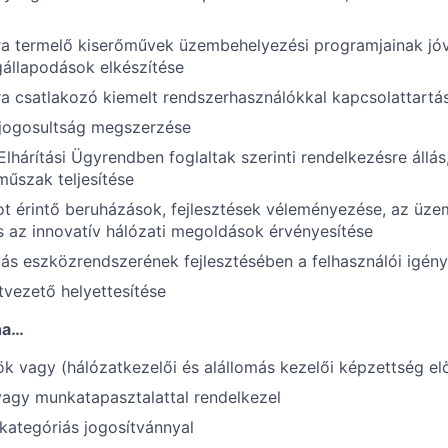
ra termelő kiserőművek üzembehelyezési programjainak jó
állapodások elkészítése
a csatlakozó kiemelt rendszerhasználókkal kapcsolattartá
 jogosultság megszerzése
Elhárítási Ügyrendben foglaltak szerinti rendelkezésre állás
műszak teljesítése
t érintő beruházások, fejlesztések véleményezése, az üzem
 az innovatív hálózati megoldások érvényesítése
ás eszközrendszerének fejlesztésében a felhasználói igény
vezető helyettesítése
ha…
k vagy (hálózatkezelői és alállomás kezelői képzettség elő
vagy munkatapasztalattal rendelkezel
kategóriás jogosítvánnyal