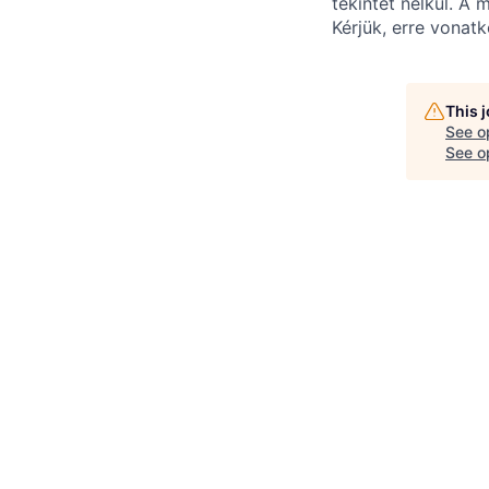
tekintet nélkül. A 
Kérjük, erre vonat
This 
See o
See op