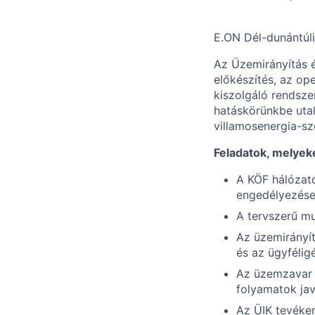
E.ON Dél-dunántúli
Az Üzemirányítás 
előkészítés, az ope
kiszolgáló rendsze
hatáskörünkbe utal
villamosenergia-sz
Feladatok, melyek
A KÖF hálózat
engedélyezés
A tervszerű m
Az üzemirányí
és az ügyfélig
Az üzemzavar e
folyamatok jav
Az ÜIK tevéke