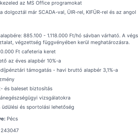
kezeled az MS Office programokat
 ha dolgoztál már SCADA-val, ÜIR-rel, KIFÜR-rel és az angol
 alapbére: 885.100 - 1.118.000 Ft/hó sávban várható. A végs
ztalat, végzettség függvényében kerül meghatározásra.
0.000 Ft cafeteria keret
ető az éves alapbér 10%-a
íjpénztári támogatás - havi bruttó alapbér 3,1%-a
ezmény
- és baleset biztosítás
gánegészségügyi vizsgálatokra
üdülési és sportolási lehetőség
ye:
Pécs
:
243047