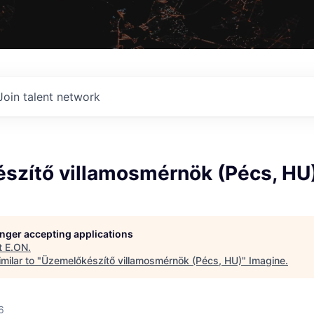
Join talent network
szítő villamosmérnök (Pécs, HU
longer accepting applications
t
E.ON
.
milar to "
Üzemelőkészítő villamosmérnök (Pécs, HU)
"
Imagine
.
6