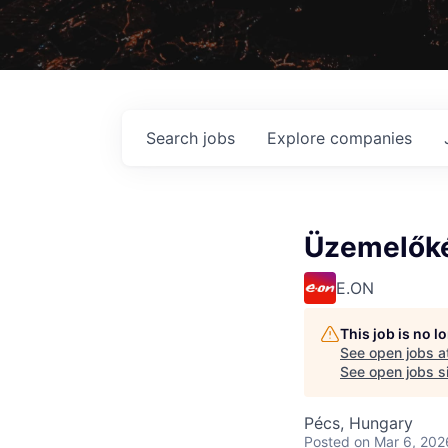
Search
jobs
Explore
companies
Üzemelőké
E.ON
This job is no 
See open jobs a
See open jobs si
Pécs, Hungary
Posted
on Mar 6, 202