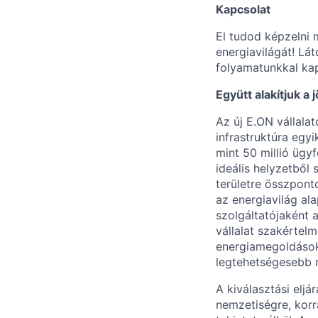
Kapcsolat
El tudod képzelni 
energiavilágát! Lát
folyamatunkkal ka
Együtt alakítjuk a 
Az új E.ON vállala
infrastruktúra egy
mint 50 millió ügy
ideális helyzetből 
területre összpont
az energiavilág al
szolgáltatójaként 
vállalat szakértel
energiamegoldások 
legtehetségesebb 
A kiválasztási elj
nemzetiségre, korr