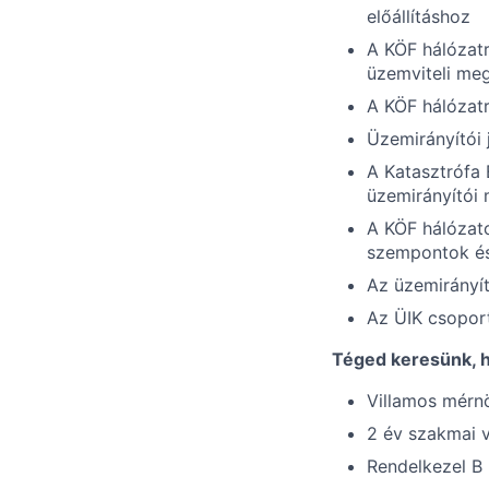
előállításhoz
A KÖF hálózat
üzemviteli meg
A KÖF hálózatr
Üzemirányítói
A Katasztrófa 
üzemirányítói 
A KÖF hálózato
szempontok és
Az üzemirányít
Az ÜIK csoport
Téged keresünk, 
Villamos mérnö
2 év szakmai 
Rendelkezel B 