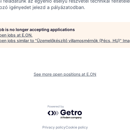
mi feladatunk az egyenlő esélyű részvétel technikai feltétele
kozó igényedet jelezd a pályázatodban.
job is no longer accepting applications
pen jobs at
E.ON
.
en jobs similar to "
Üzemelőkészítő villamosmérnök (Pécs, HU)
"
Ima
See more open positions at
E.ON
Powered by Getro.com
Privacy policy
Cookie policy