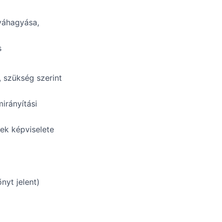
váhagyása,
s
, szükség szerint
irányítási
ek képviselete
nyt jelent)