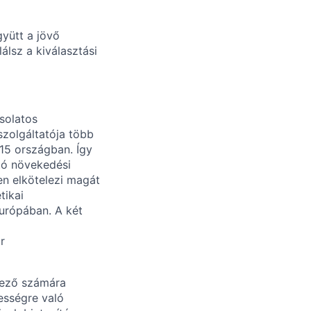
gyütt a jövő
álsz a kiválasztási
solatos
szolgáltatója több
15 országban. Így
ató növekedési
en elkötelezi magát
tikai
Európában. A két
r
tkező számára
ességre való