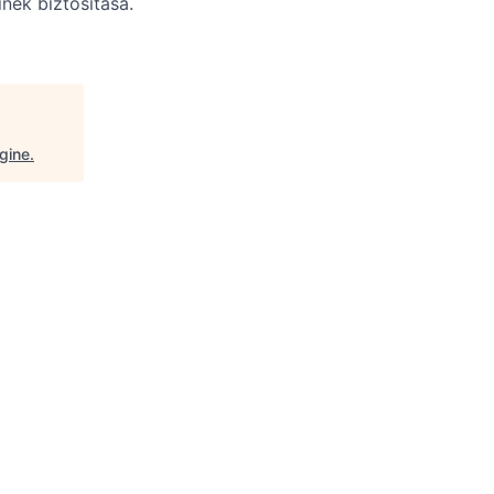
inek biztosítása.
gine
.