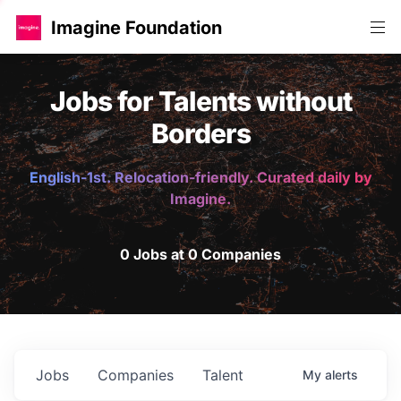
Imagine Foundation
Jobs for Talents without
Borders
English-1st. Relocation-friendly. Curated daily by
Imagine.
0 Jobs at 0 Companies
Jobs
Companies
Talent
My
alerts