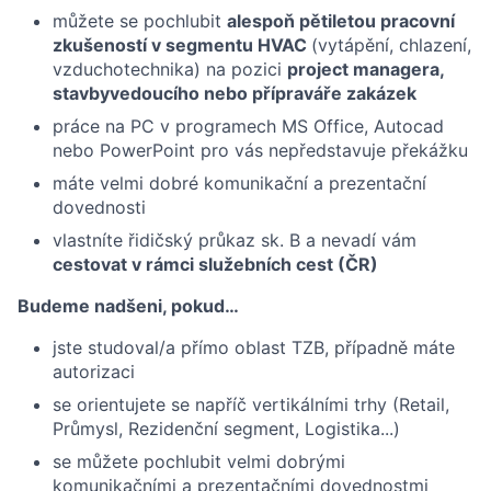
můžete se pochlubit
alespoň pětiletou pracovní
zkušeností v segmentu HVAC
(vytápění, chlazení,
vzduchotechnika) na pozici
project managera,
stavbyvedoucího nebo přípraváře zakázek
práce na PC v programech MS Office, Autocad
nebo PowerPoint pro vás nepředstavuje překážku
máte velmi dobré komunikační a prezentační
dovednosti
vlastníte řidičský průkaz sk. B a nevadí vám
cestovat v rámci služebních cest (ČR)
Budeme nadšeni, pokud…
jste studoval/a přímo oblast TZB, případně máte
autorizaci
se orientujete se napříč vertikálními trhy (Retail,
Průmysl, Rezidenční segment, Logistika...)
se můžete pochlubit velmi dobrými
komunikačními a prezentačními dovednostmi