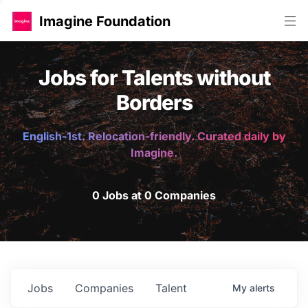
Imagine Foundation
Jobs for Talents without
Borders
English-1st. Relocation-friendly. Curated daily by
Imagine.
0 Jobs at 0 Companies
Jobs
Companies
Talent
My
alerts