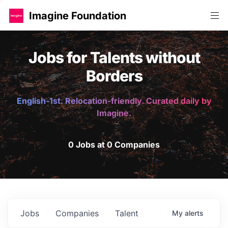
Imagine Foundation
Jobs for Talents without
Borders
English-1st. Relocation-friendly. Curated daily by
Imagine.
0 Jobs at 0 Companies
Jobs
Companies
Talent
My
alerts