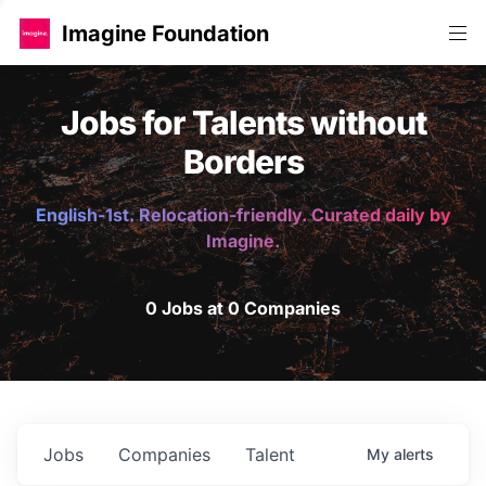
Imagine Foundation
Jobs for Talents without
Borders
English-1st. Relocation-friendly. Curated daily by
Imagine.
0 Jobs at 0 Companies
Jobs
Companies
Talent
My
alerts