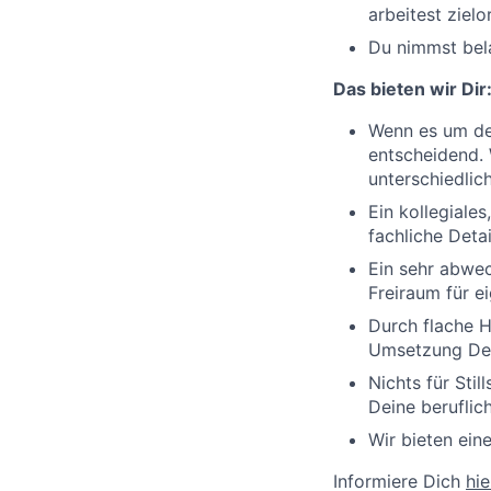
arbeitest zie
Du nimmst bela
Das bieten wir Dir
Wenn es um den
entscheidend. W
unterschiedlic
Ein kollegiale
fachliche Deta
Ein sehr abwe
Freiraum für e
Durch flache H
Umsetzung Dei
Nichts für Stil
Deine beruflic
Wir bieten ein
Informiere Dich
hie