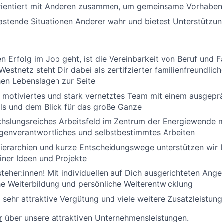
lorientiert mit Anderen zusammen, um gemeinsame Vorhaben
stende Situationen Anderer wahr und bietest Unterstützun
:
 Erfolg im Job geht, ist die Vereinbarkeit von Beruf und Fa
estnetz steht Dir dabei als zertifzierter familienfreundlich
hen Lebenslagen zur Seite
s, motiviertes und stark vernetztes Team mit einem ausgepr
ils und dem Blick für das große Ganze
chslungsreiches Arbeitsfeld im Zentrum der Energiewende 
igenverantwortliches und selbstbestimmtes Arbeiten
ierarchien und kurze Entscheidungswege unterstützen wir 
ner Ideen und Projekte
lsteher:innen! Mit individuellen auf Dich ausgerichteten Ang
he Weiterbildung und persönliche Weiterentwicklung
e sehr attraktive Vergütung und viele weitere Zusatzleistun
r
über unsere attraktiven Unternehmensleistungen.