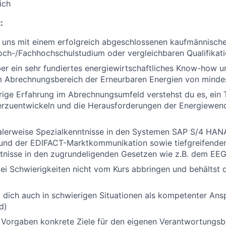
ich
:
 uns mit einem erfolgreich abgeschlossenen kaufmännisch
och-/Fachhochschulstudium oder vergleichbaren Qualifikat
er ein sehr fundiertes energiewirtschaftliches Know-how 
m Abrechnungsbereich der Erneurbaren Energien von minde
rige Erfahrung im Abrechnungsumfeld verstehst du es, ein
erzuentwickeln und die Herausforderungen der Energiewend
alerweise Spezialkenntnisse in den Systemen SAP S/4 HANA,
nd der EDIFACT-Marktkommunikation sowie tiefgreifende
nisse in den zugrundeligenden Gesetzen wie z.B. dem EE
bei Schwierigkeiten nicht vom Kurs abbringen und behältst d
t dich auch in schwierigen Situationen als kompetenter An
d)
s Vorgaben konkrete Ziele für den eigenen Verantwortungsb