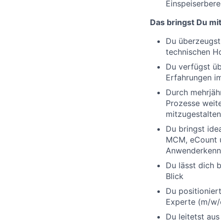
Einspeiserbere
Das bringst Du mit
Du überzeugst
technischen H
Du verfügst üb
Erfahrungen i
Durch mehrjäh
Prozesse weit
mitzugestalten
Du bringst ide
MCM, eCount u
Anwenderkennt
Du lässt dich 
Blick
Du positionier
Experte (m/w/
Du leitetst au