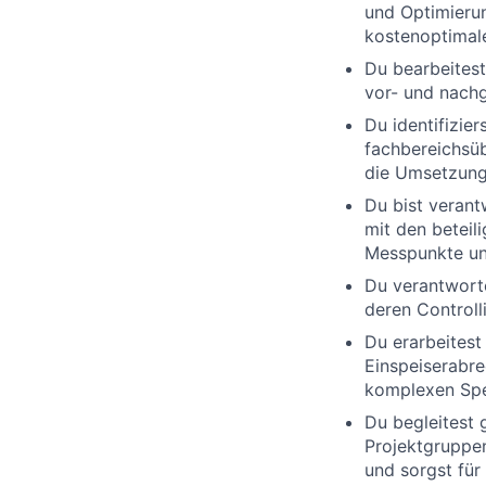
und Optimieru
kostenoptimal
Du bearbeitest
vor- und nachg
Du identifizie
fachbereichsü
die Umsetzung
Du bist verant
mit den betei
Messpunkte un
Du verantworte
deren Controll
Du erarbeitest
Einspeiserabr
komplexen Spe
Du begleitest g
Projektgruppen
und sorgst fü