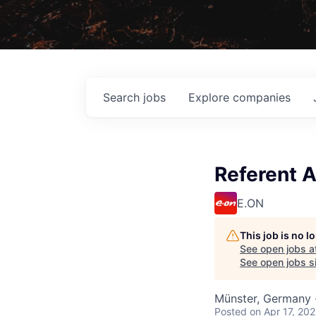
Search
jobs
Explore
companies
Referent 
E.ON
This job is no 
See open jobs a
See open jobs si
Münster, Germany 
Posted
on Apr 17, 20