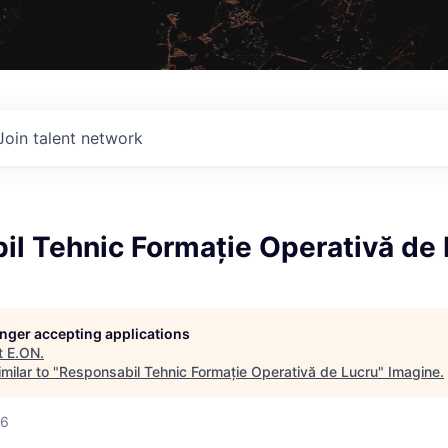
Join talent network
il Tehnic Formație Operativă de 
longer accepting applications
t
E.ON
.
milar to "
Responsabil Tehnic Formație Operativă de Lucru
"
Imagine
.
26