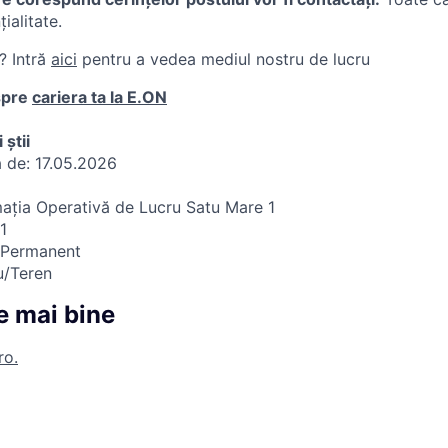
ialitate.
? Intră
aici
pentru a vedea mediul nostru de lucru
spre
cariera ta la E.ON
 știi
a de:
17.05.2026
ația Operativă de Lucru Satu Mare 1
1
: Permanent
u/Teren
 mai bine
ro.