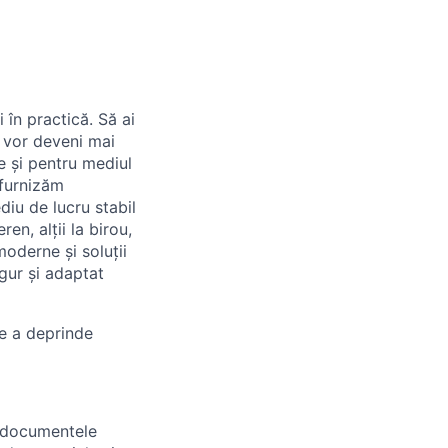
 în practică. Să ai
e vor deveni mai
e și pentru mediul
 furnizăm
diu de lucru stabil
ren, alții la birou,
moderne și soluții
igur și adaptat
de a deprinde
, documentele