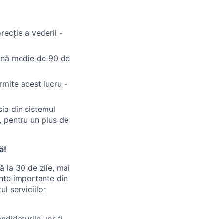
recție a vederii -
urnă medie de 90 de
rmite acest lucru -
sia din sistemul
, pentru un plus de
ă!
ă la 30 de zile, mai
ente importante din
l serviciilor
didaturile vor fi