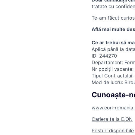
tratate cu confidenţ
Te-am făcut curios
Află mai multe de
Ce ar trebui să mai
Aplică până la dat
ID: 244270
Departament: Form
Nr poziții vacante: 
Tipul Contractului
Mod de lucru: Biro
Cunoaște-ne
www.eon-romania.
Cariera ta la E.ON
Posturi disponibile