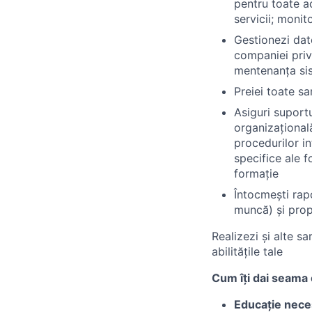
pentru toate ac
servicii; moni
Gestionezi date
companiei privi
mentenanța sis
Preiei toate sa
Asiguri suport
organizațional
procedurilor in
specifice ale f
formație
Întocmești rapo
muncă) și prop
Realizezi și alte s
abilitățile tale
Cum îți dai seama 
Educație nece