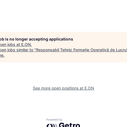
job is no longer accepting applications
pen jobs at
E.ON
.
en jobs similar to "
Responsabil Tehnic Formație Operativă de Lucru
ne
.
See more open positions at
E.ON
Powered by Getro.com