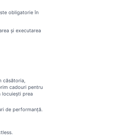
te obligatorie în
rea și executarea
m căsătoria,
erim cadouri pentru
ă locuiești prea
uri de performanță.
tless.