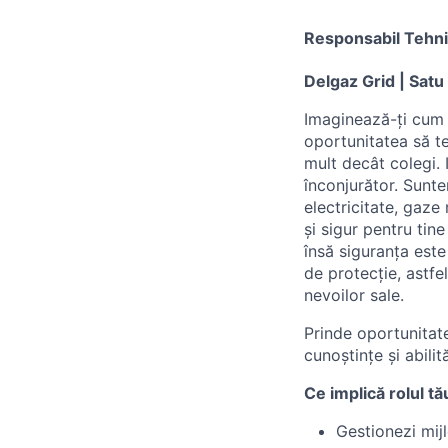
Responsabil Tehni
Delgaz Grid | Sat
Imaginează-ți cum ar
oportunitatea să te
mult decât colegi. 
înconjurător. Sunt
electricitate, gaze
și sigur pentru tine
însă siguranța este
de protecție, astfe
nevoilor sale.
Prinde oportunitate
cunoștințe și abilit
Ce implică rolul tă
Gestionezi mij