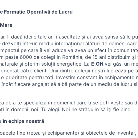
c Formație Operativă de Lucru
u Mare
 fi dacă ideile tale ar fi ascultate și ai avea șansa să le pui
 dezvolți într-un mediu internațional alături de oameni car
Impactul pe care îl vei aduce va avea un efect în comunitat
em peste 6000 de colegi in România, de 15 ani distribuim și
 naturale și oferim soluții energetice. La
E.ON
vei găsi un me
 orientat către client. Unii dintre colegii noștri lucrează pe te
 o prioritate pentru toți. Investim constant în echipamente 
l încât fiecare angajat să aibă parte de un mediu de lucru s
a de a te specializa în domeniul care ți se potrivește sau 
ăți în domenii noi. Tu alegi. Noi ne străduim să îți fie bine.
u în echipa noastră
loacele fixe (rețea și echipamente) și obiectele de inventar