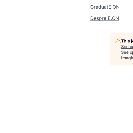
GraduatE.ON
Despre E.ON
This 
See o
See op
Imagi