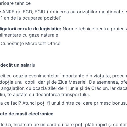
erioare tehnice
e ANRE gr. EGD, EGIU (obținerea autorizațiilor menționate es
1 an de la ocuparea poziției)
gatorii cerute de legislație:
Norme tehnice pentru proiecta
alimentare cu gaze naturale
:
Cunoștințe Microsoft Office
 decât un salariu
icii cu ocazia evenimentelor importante din viața ta, precu
dopția unui copil, dar și de Ziua Meseriei. De asemenea, of
i angajaților, cu ocazia zilei de 1 Iunie și de Crăciun. Iar dac
iu, te ajutăm cu decontarea transportului.
a ce faci? Atunci poți fi unul dintre cei care primesc bonus
hete de masă electronice
lei/zi, încărcați pe un card cu care poți plăti rapid și contac