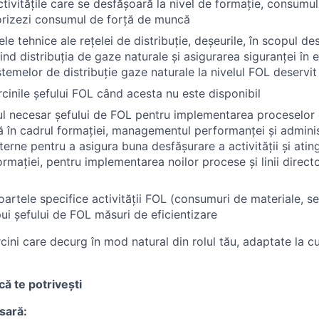
tivitățile care se desfășoară la nivel de formație, consumul
torizezi consumul de forță de muncă
le tehnice ale rețelei de distribuție, deșeurile, în scopul dese
nd distribuția de gaze naturale și asigurarea siguranței în 
temelor de distribuție gaze naturale la nivelul FOL deservit
rcinile șefului FOL când acesta nu este disponibil
ul necesar șefului de FOL pentru implementarea proceselor
ă în cadrul formației, managementul performanței și admini
terne pentru a asigura buna desfășurare a activității și atin
ormației, pentru implementarea noilor procese și linii direct
artele specifice activității FOL (consumuri de materiale, ser
ui șefului de FOL măsuri de eficientizare
arcini care decurg în mod natural din rolul tău, adaptate la cu
că te potrivești
sară: