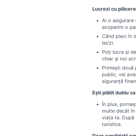
Lucrezi cu plăcere
Ai o asigurare 
acoperim o par
Când pleci în 
lei/zi.
Poți lucra și d
chiar și noi s
Primești două 
public, vei ave
siguranță finan
Ești plătit dublu c
În plus, porneș
multe decât în
viața ta. După 
turistice.
Doar candidaţii ca