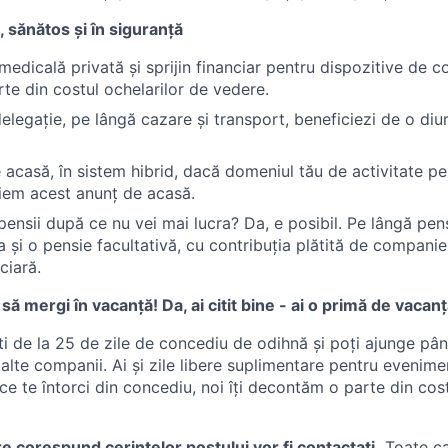
, sănătos și în siguranță
medicală privată și sprijin financiar pentru dispozitive de co
te din costul ochelarilor de vedere.
delegație, pe lângă cazare și transport, beneficiezi de o di
e acasă, în sistem hibrid, dacă domeniul tău de activitate pe
criem acest anunț de acasă.
pensii după ce nu vei mai lucra? Da, e posibil. Pe lângă pen
a și o pensie facultativă, cu contribuția plătită de companie
ciară.
a să mergi în vacanță! Da, ai citit bine - ai o primă de vacanț
ti de la 25 de zile de concediu de odihnă și poți ajunge pân
 alte companii. Ai și zile libere suplimentare pentru evenim
ce te întorci din concediu, noi îți decontăm o parte din costu
re corespund cerinţelor postului vor fi contactaţi.
Toate can