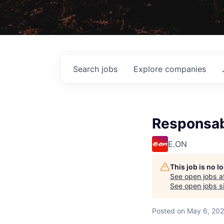
Search
jobs
Explore
companies
Responsab
E.ON
This job is no 
See open jobs a
See open jobs si
Posted
on May 6, 20