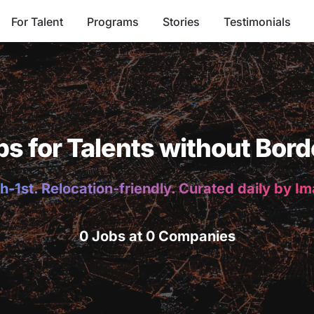
For Talent
Programs
Stories
Testimonials
bs for Talents without Bord
h-1st. Relocation-friendly. Curated daily by I
0 Jobs at 0 Companies