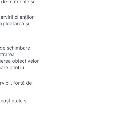
 de materiale și
rvirii clienților
exploatarea și
 de schimbare
strarea
gerea obiectivelor
oare pentru
vicii, forță de
noștințele și