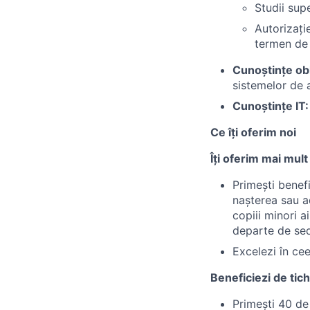
Studii sup
Autorizați
termen de 
Cunoștințe obli
sistemelor de 
Cunoștințe IT
Ce îți oferim noi
Îți oferim mai mult
Primești benef
nașterea sau a
copiii minori a
departe de sed
Excelezi în cee
Beneficiezi de tic
Primești 40 de 