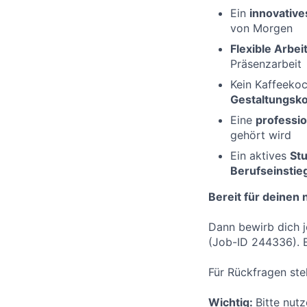
Ein
innovativ
von Morgen
Flexible Arbe
Präsenzarbeit
Kein Kaffeeko
Gestaltungsk
Eine
professio
gehört wird
Ein aktives
St
Berufseinsti
Bereit für deinen 
Dann bewirb dich j
(Job-ID 244336). Ei
Für Rückfragen st
Wichtig:
Bitte nut