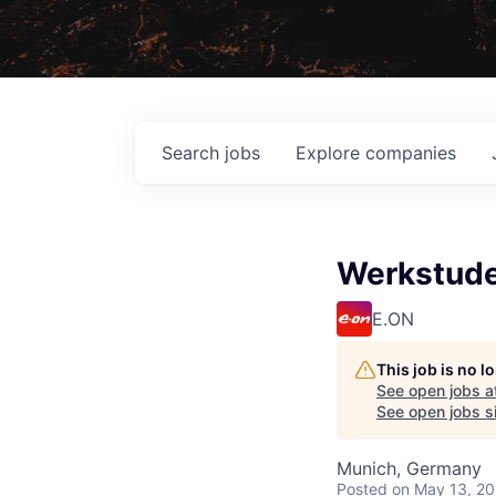
Search
jobs
Explore
companies
Werkstude
E.ON
This job is no 
See open jobs a
See open jobs si
Munich, Germany
Posted
on May 13, 2