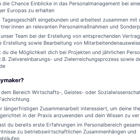
u die Chance Einblicke in das Personalmanagement bei ein
er Europas zu erhalten
as Tagesgeschäft eingebunden und arbeitest zusammen mit
rtner:innen an relevanten Personalmaßnahmen und Sonderp
t unser Team bei der Erstellung von entsprechenden Vertr
e Erstellung sowie Bearbeitung von Mitarbeitendenausweis
du die Möglichkeit dich bei Projekten und jährlichen Pers
z.B. Zielvereinbarungs- und Zielerreichungsprozess sowie de
de
laymaker?
n dem Bereich Wirtschafts-, Geistes- oder Sozialwissenscha
Fachrichtung
er längerfristigen Zusammenarbeit interessiert, um deine th
lgerichtet in der Praxis anzuwenden und dein Wissen zu ver
ast du bereits erste Erfahrungen im Personalbereich gesam
nntnisse zu betriebswirtschaftlichen Zusammenhängen und
abläufen