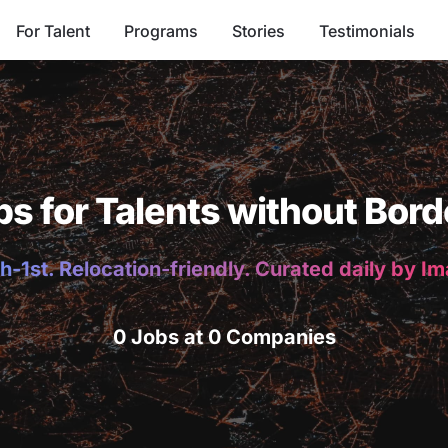
For Talent
Programs
Stories
Testimonials
bs for Talents without Bord
h-1st. Relocation-friendly. Curated daily by I
0 Jobs at 0 Companies