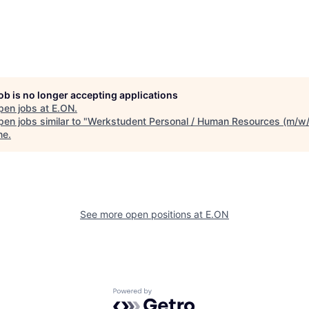
job is no longer accepting applications
pen jobs at
E.ON
.
en jobs similar to "
Werkstudent Personal / Human Resources (m/w
ne
.
See more open positions at
E.ON
Powered by Getro.com