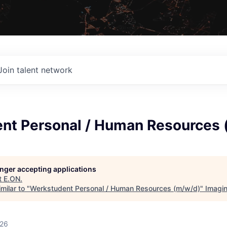
Join talent network
nt Personal / Human Resources 
longer accepting applications
t
E.ON
.
milar to "
Werkstudent Personal / Human Resources (m/w/d)
"
Imagi
026