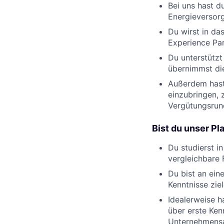
Bei uns hast d
Energieversorg
Du wirst in d
Experience Pa
Du unterstütz
übernimmst di
Außerdem hast 
einzubringen, 
Vergütungsrun
Bist du unser P
Du studierst i
vergleichbare 
Du bist an ein
Kenntnisse zie
Idealerweise h
über erste Ke
Unternehmens