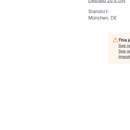
Deshalb zu E.ON
Standort:
München, DE
This 
See o
See op
Imagi