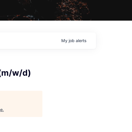
My
job
alerts
(m/w/d)
ne
.