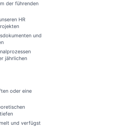
em der führenden
 unseren HR
rojekten
agsdokumenten und
en
onalprozessen
r jährlichen
ften oder eine
eoretischen
tiefen
melt und verfügst