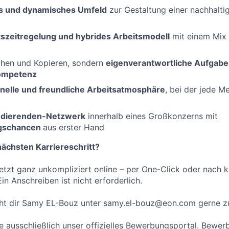
es und dynamisches Umfeld
zur Gestaltung einer nachhalti
itszeitregelung und hybrides Arbeitsmodell
mit einem Mix
chen und Kopieren, sondern
eigenverantwortliche Aufgabe
ompetenz
nelle und freundliche Arbeitsatmosphäre
, bei der jede M
udierenden-Netzwerk
innerhalb eines Großkonzerns mit
egschancen
aus erster Hand
nächsten Karriereschritt?
etzt ganz unkompliziert online – per One-Click oder nach k
n Anschreiben ist nicht erforderlich.
eht dir Samy EL-Bouz unter samy.el-bouz@eon.com gerne z
ze ausschließlich unser offizielles Bewerbungsportal. Bewe