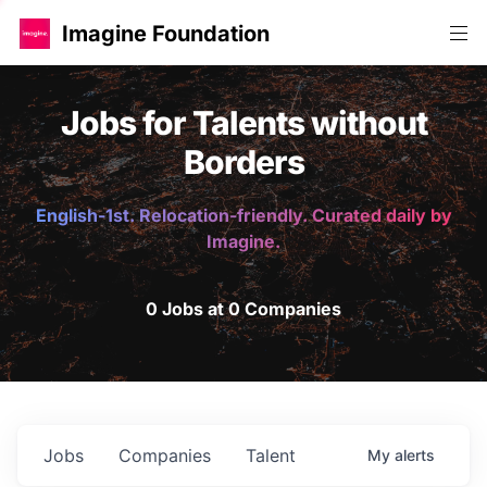
Imagine Foundation
Jobs for Talents without
Borders
English-1st. Relocation-friendly. Curated daily by
Imagine.
0 Jobs at 0 Companies
Jobs
Companies
Talent
My
alerts