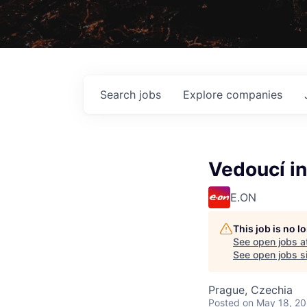
Search
jobs
Explore
companies
Vedoucí in
E.ON
This job is no 
See open jobs a
See open jobs si
Prague, Czechia
Posted
on May 18, 2