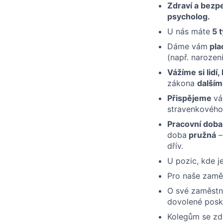
Zdraví a bez
psycholog.
U nás máte
5 
Dáme vám
pla
(např. narození
Vážíme si lidí
zákona
dalším
Přispějeme
v
stravenkového
Pracovní doba
doba
pružná
–
dřív.
U pozic, kde 
Pro naše zamě
O své zaměstn
dovolené pos
Kolegům se zd