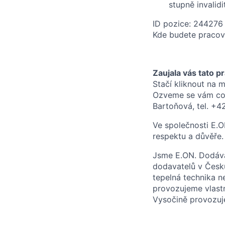
stupně invalid
ID pozice: 244276
Kde budete pracov
Zaujala vás tato p
Stačí kliknout na m
Ozveme se vám co 
Bartoňová, tel. +4
Ve společnosti E.
respektu a důvěře.
Jsme E.ON. Dodávám
dodavatelů v Česku
tepelná technika n
provozujeme vlastní
Vysočině provozuje