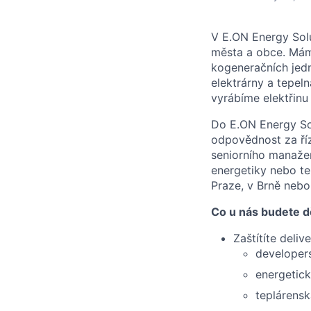
V E.ON Energy Solu
města a obce. Máme
kogeneračních jedn
elektrárny a tepel
vyrábíme elektřinu
Do E.ON Energy So
odpovědnost za říz
seniorního manažer
energetiky nebo tep
Praze, v Brně nebo
Co u nás budete d
Zaštítíte deliv
developer
energetick
teplárensk