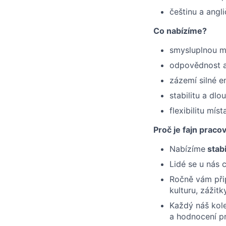
češtinu a angli
Co nabízíme?
smysluplnou ma
odpovědnost a
zázemí silné e
stabilitu a dl
flexibilitu mí
Proč je fajn praco
Nabízíme
stabi
Lidé se u nás 
Ročně vám při
kulturu, zážit
Každý náš kol
a hodnocení p