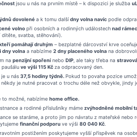
pečnost
jsou u nás na prvním místě – k dispozici je služba
u
týdnů dovolené
a k tomu další
dny volna navíc
podle odpra
cené volno
při osobních a rodinných událostech
nad rámec
 dítěte, svatba, stěhování).
, kteří pomáhají druhým
– bezplatné dárcovství krve oceňu
i dny volna
a nabízíme
2 dny placeného volna
na dobrovoln
ám na
penzijní spoření
nebo
DIP
, ale taky třeba na
stravová
 paušálu
ve výši 115 Kč
za odpracovaný den.
je u nás
37,5 hodiny týdně.
Pokud to povaha pozice umožň
 někdy je nutné pracovat o trochu déle než obvykle, jindy je
je to možné, nabízíme
home office.
stnance a rodinné příslušníky máme
zvýhodněné mobilní ta
ance se staráme, a proto jim po návratu z mateřské nebo 
kytujeme
finanční podporu
ve výši
80 040 Kč
.
ravotním postižením poskytujeme vyšší příspěvek na osobn