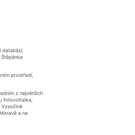
í databázi.
: Štěpánka
ním prostředí,
jedním z největších
 fotovoltaika,
a Vysočině
í Moravě a na