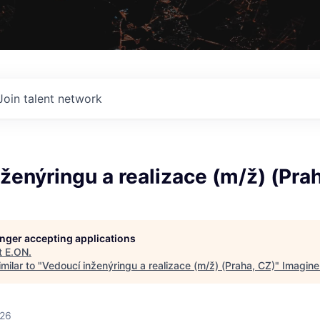
Join talent network
ženýringu a realizace (m/ž) (Pra
longer accepting applications
t
E.ON
.
milar to "
Vedoucí inženýringu a realizace (m/ž) (Praha, CZ)
"
Imagine
026