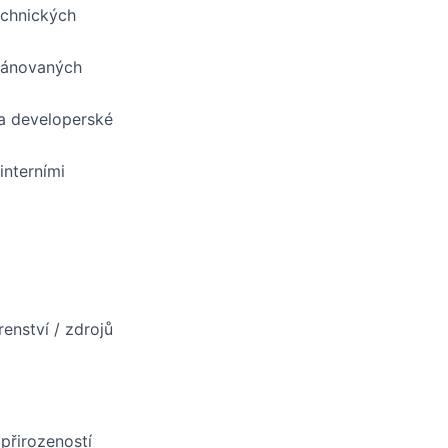
echnických
lánovaných
 a developerské
interními
enství / zdrojů
přirozeností