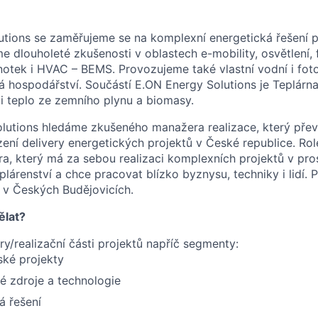
tions se zaměřujeme se na komplexní energetická řešení pr
 dlouholeté zkušenosti v oblastech e-mobility, osvětlení, f
otek i HVAC – BEMS. Provozujeme také vlastní vodní i fot
ná hospodářství. Součástí E.ON Energy Solutions je Teplárn
 i teplo ze zemního plynu a biomasy.
lutions hledáme zkušeného manažera realizace, který pře
ení delivery energetických projektů v České republice. Rol
a, který má za sebou realizaci komplexních projektů v pro
lárenství a chce pracovat blízko byznysu, techniky i lidí. 
 v Českých Budějovicích.
ělat?
ery/realizační části projektů napříč segmenty:
ské projekty
é zdroje a technologie
á řešení