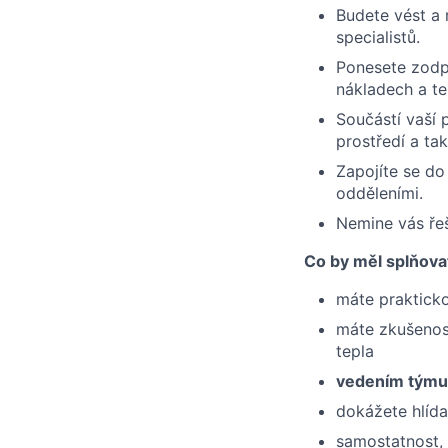
Budete vést a 
specialistů.
Ponesete zodp
nákladech a te
Součástí vaší 
prostředí a tak
Zapojíte se do
odděleními.
Nemine vás řeš
Co by měl splňovat
máte praktick
máte zkušenost
tepla
vedením týmu
dokážete hlída
samostatnost, 