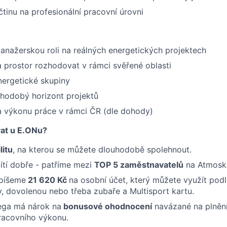
čtinu na profesionální pracovní úrovni
nažerskou roli na reálných energetických projektech
 prostor rozhodovat v rámci svěřené oblasti
nergetické skupiny
ouhodobý horizont projektů
sta výkonu práce v rámci ČR (dle dohody)
vat u E.ONu?
litu
, na kterou se můžete dlouhodobě spolehnout.
cítí dobře - patříme mezi
TOP 5 zaměstnavatelů
na Atmosk
píšeme
21 620 Kč
na osobní účet, který můžete využít podl
ky, dovolenou nebo třeba zubaře a Multisport kartu.
ega má nárok na
bonusové ohodnocení
navázané na plnění
racovního výkonu.