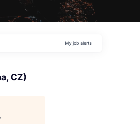
My
job
alerts
ha, CZ)
.