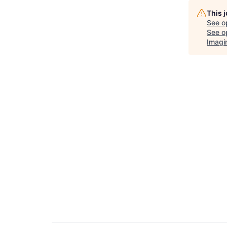
This 
See o
See op
Imagi