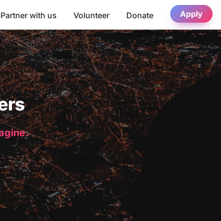
Apply
Partner with us
Volunteer
Donate
ers
magine.