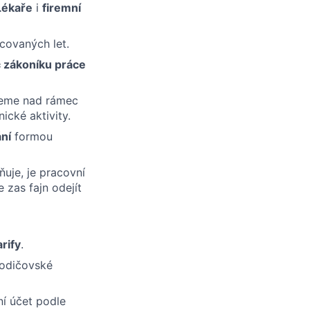
Lékaře
i
firemní
covaných let.
 zákoníku práce
jeme nad rámec
ické aktivity.
ní
formou
uje, je pracovní
 zas fajn odejít
rify
.
rodičovské
í účet podle