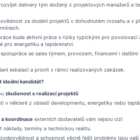
rozvíjet delivery tým složený z projektových manažerů a t
ovědnost za dodání projektů v dohodnutém rozsahu a v p
rmínech.
práce bude aktivní práce s riziky typickými pro povolovací
é pro energetiku a teplárenství.
 spolupráce se sales týmem, provozem, financemi i dalšími 
ení eskalací a priorit v rámci realizovaných zakázek.
 ideální kandidát?
ou
zkušenost s realizací projektů
i v některé z oblastí developmentu, energetiky nebo teplár
 a koordinace
externích dodavatelů vám nejsou cizí
t náklady, termíny a technickou realitu
zodpovědnost a schopnost věcně řešit problémy jsou vaší 