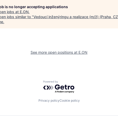
job is no longer accepting applications
pen jobs at
E.ON
.
en jobs similar to "
Vedoucí inženýringu a realizace (m/ž) (Praha, CZ
ne
.
See more open positions at
E.ON
Powered by Getro.com
Privacy policy
Cookie policy