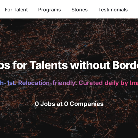
For Talent
Programs
Stories
Testimonials
bs for Talents without Bord
h-1st. Relocation-friendly. Curated daily by I
0 Jobs at 0 Companies