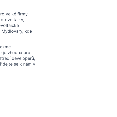
o velké firmy,
otovoltaiky,
ovoltaické
a Mydlovary, kde
vezme
e je vhodná pro
středí developerů,
Přidejte se k nám v