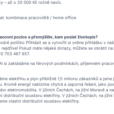
ity – až o 20 000 Kč ročně navíc.
at: kombinace pracoviště / home office
racovní pozice a přemýšlíte, kam poslat životopis?
odré políčko Přihlásit se a vytvořit si online přihlášku v naš
nejdříve! Pokud máte nějaké dotazy, můžete se obrátit na
20 703 467 657.
ON si zakládáme na férových podmínkách, příjemném pracov
e elektřinu a plyn přibližně 1,5 milionu zákazníků a jsme 
. Kromě energií nabízíme chytrá a úsporná řešení, jako jsou
ebo elektromobilita. V jižních Čechách, na jižní Moravě a n
 distribuční soustavu elektřiny. V jižních Čechách, na jižn
me vlastní distribuční soustavu elektřiny.