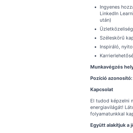
Ingyenes hozzá
LinkedIn Learn
után)
Üzletközeliség
Széleskörű kap
Inspiráló, nyit
Karrierlehetős
Munkavégzés hel
Pozíció azonosító
Kapcsolat
El tudod képzelni 
energiavilágát! Lát
folyamatunkkal ka
Együtt alakítjuk a 