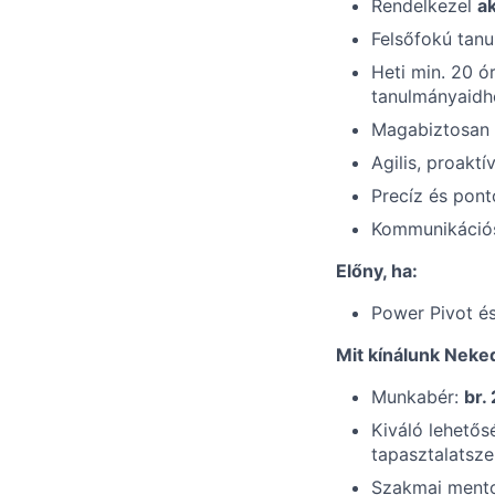
Rendelkezel
ak
Felsőfokú tan
Heti min. 20 ó
tanulmányaidho
Magabiztosan 
Agilis, proakt
Precíz és pon
Kommunikációs 
Előny, ha:
Power Pivot és
Mit kínálunk Neke
Munkabér:
br.
Kiváló lehetős
tapasztalatsze
Szakmai ment