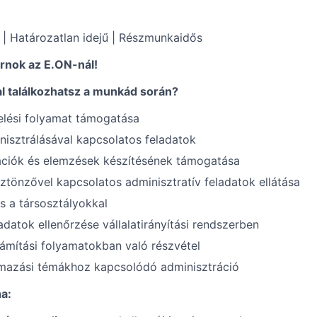
 | Határozatlan idejű |
Részmunkaidős
ornok az E.ON-nál!
al találkozhatsz a munkád során?
lési folyamat támogatása
isztrálásával kapcsolatos feladatok
ációk és elemzések készítésének támogatása
tönzővel kapcsolatos adminisztratív feladatok ellátása
s a társosztályokkal
adatok ellenőrzése vállalatirányítási rendszerben
ámítási folyamatokban való részvétel
mazási témákhoz kapcsolódó adminisztráció
a: