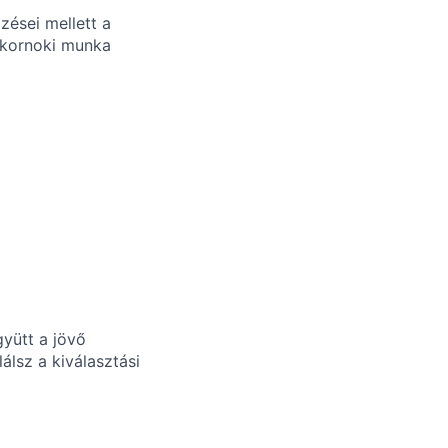
zései mellett a
yakornoki munka
gyütt a jövő
álsz a kiválasztási