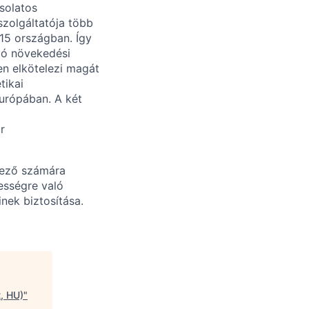
solatos
szolgáltatója több
15 országban. Így
ató növekedési
en elkötelezi magát
tikai
Európában. A két
r
tkező számára
ességre való
inek biztosítása.
, HU)
"