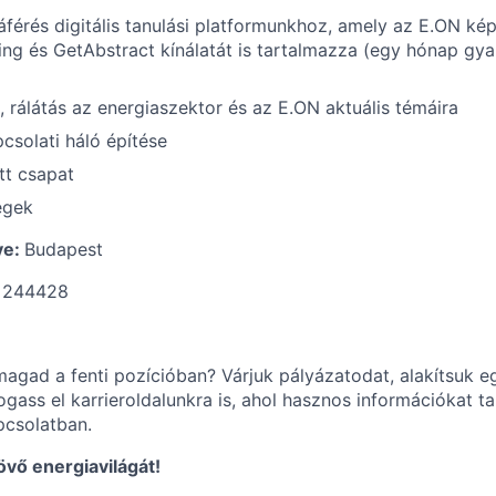
férés digitális tanulási platformunkhoz, amely az E.ON kép
ing és GetAbstract kínálatát is tartalmazza (egy hónap g
, rálátás az energiaszektor és az E.ON aktuális témáira
csolati háló építése
ott csapat
égek
ye:
Budapest
:
244428
magad a fenti pozícióban? Várjuk pályázatodat, alakítsuk e
ogass el karrieroldalunkra is, ahol hasznos információkat tal
pcsolatban.
jövő energiavilágát!