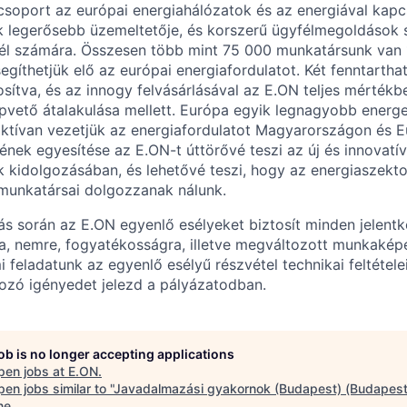
tcsoport az európai energiahálózatok és az energiával kapc
ik legerősebb üzemeltetője, és korszerű ügyfélmegoldások 
fél számára. Összesen több mint 75 000 munkatársunk van 
segíthetjük elő az európai energiafordulatot. Két fenntarth
osítva, és az innogy felvásárlásával az E.ON teljes mértékb
apvető átalakulása mellett. Európa egyik legnagyobb energe
aktívan vezetjük az energiafordulatot Magyarországon és 
mének egyesítése az E.ON-t úttörővé teszi az új és innovatív
kidolgozásában, és lehetővé teszi, hogy az energiaszekto
munkatársai dolgozzanak nálunk.
árás során az E.ON egyenlő esélyeket biztosít minden jelen
a, nemre, fogyatékosságra, illetve megváltozott munkakép
mi feladatunk az egyenlő esélyű részvétel technikai feltétele
kozó igényedet jelezd a pályázatodban.
job is no longer accepting applications
pen jobs at
E.ON
.
en jobs similar to "
Javadalmazási gyakornok (Budapest) (Budapest
ne
.