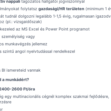
tív nappali
tagozatos hallgatói jogviszonnyal
ulmányokat folytatsz
gazdasági/HR területen
(minimum 1 é
rát tudnál dolgozni legalább 1-1,5 évig, rugalmasan igazodv
z (pl.: vizsgaidőszak)
kezeled az MS Excel és Power Point programot
ív személyiség vagy
tos munkavégzés jellemez
szintű angol nyelvtudással rendelkezel
 BI ismereteid vannak
d a munkádért?
 2400-2600 Ft/óra
ég egy multinacionális cégnél komplex szakmai fejlődésre,
rzésre
or