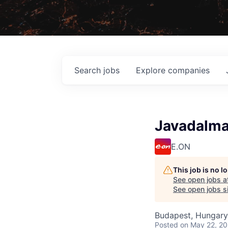
Search
jobs
Explore
companies
Javadalma
E.ON
This job is no 
See open jobs a
See open jobs sim
Budapest, Hungary
Posted
on May 22, 2