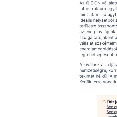
Az új E.ON vállala
infrastruktúra egy
mint 50 millió ügy
ideális helyzetből 
területre összpont
az energiavilág al
szolgáltatójaként 
vállalat szakértel
energiamegoldások 
legtehetségesebb 
A kiválasztási elj
nemzetiségre, korr
tekintet nélkül. A 
Kérjük, erre vonat
This 
See o
See op
Imagi