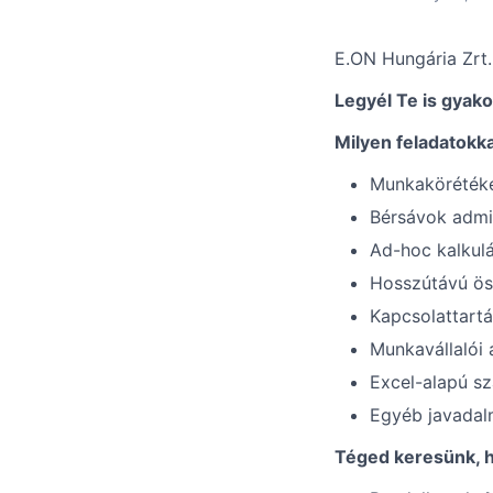
E.ON Hungária Zrt.
Legyél Te is gyak
Milyen feladatokk
Munkakörétéke
Bérsávok admin
Ad-hoc kalkul
Hosszútávú ösz
Kapcsolattartá
Munkavállalói 
Excel-alapú sz
Egyéb javadal
Téged keresünk, h