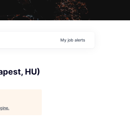
My
job
alerts
apest, HU)
gine
.