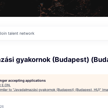
Join talent network
zási gyakornok (Budapest) (Bud
longer accepting applications
t
E.ON
.
ilar to "
Javadalmazási gyakornok (Budapest) (Budapest, HU)
"
Ima
026