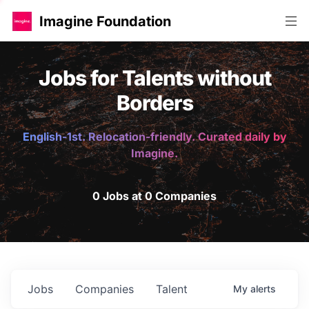
Imagine Foundation
Jobs for Talents without
Borders
English-1st. Relocation-friendly. Curated daily by
Imagine.
0 Jobs at 0 Companies
Jobs
Companies
Talent
My
alerts