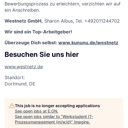
Bewerbungsprozess zu erleichtern, verzichten wir auf
ein Anschreiben.
Westnetz GmbH,
Sharon Albus, Tel. +492011244702
Wir sind ein Top-Arbeitgeber!
Überzeuge Dich selbst:
www.kununu.de/westnetz
Besuchen Sie uns hier
www.westnetz.de
Standort:
Dortmund, DE
This job is no longer accepting applications
See open jobs at
E.ON
.
See open jobs similar to "
Werkstudent IT-
Prozessmanagement (m/w/d)
"
Imagine
.