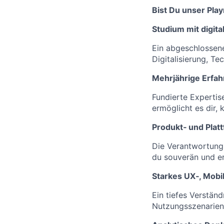
Bist Du unser Pla
Studium mit digit
Ein abgeschlossene
Digitalisierung, Te
Mehrjährige Erfah
Fundierte Expertis
ermöglicht es dir
Produkt‑ und Plat
Die Verantwortung 
du souverän und er
Starkes UX‑, Mobi
Ein tiefes Verstän
Nutzungsszenarien 