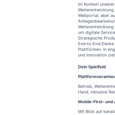
Im Kontext unserer
Weiterentwicklung 
Webportal, aber au
Anliegenbearbeitun
Weiterentwicklung 
um digitale Servic
Strategische Prod
End‑to‑End‑Denke v
Plattformen. In en
und Innovation zie
Dein Spielfeld
Plattformverantw
Betrieb, Weiterent
Hand, inklusive Re
Mobile‑First‑ und
Mit Blick auf kana