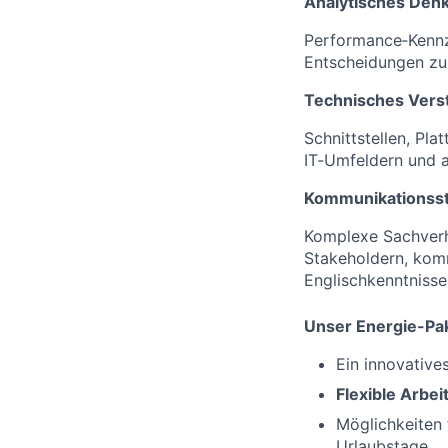
Analytisches Den
Performance‑Kennza
Entscheidungen zu 
Technisches Verst
Schnittstellen, Pl
IT‑Umfeldern und ag
Kommunikationsst
Komplexe Sachverha
Stakeholdern, komm
Englischkenntnisse
Unser Energie-Pak
Ein innovative
Flexible Arbei
Möglichkeiten
Urlaubstage