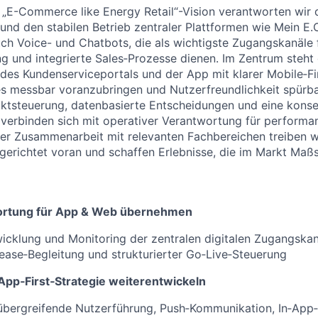
 „E-Commerce like Energy Retail“-Vision verantworten wir d
und den stabilen Betrieb zentraler Plattformen wie Mein E
ch Voice- und Chatbots, die als wichtigste Zugangskanäle f
g und integrierte Sales‑Prozesse dienen. Im Zentrum steht 
des Kundenserviceportals und der App mit klarer Mobile‑Fi
es messbar voranzubringen und Nutzerfreundlichkeit spürba
uktsteuerung, datenbasierte Entscheidungen und eine kons
erbinden sich mit operativer Verantwortung für performan
ger Zusammenarbeit mit relevanten Fachbereichen treiben wi
lgerichtet voran und schaffen Erlebnisse, die im Markt Maß
ortung für App & Web übernehmen
wicklung und Monitoring der zentralen digitalen Zugangskanä
lease‑Begleitung und strukturierter Go‑Live‑Steuerung
 App‑First‑Strategie weiterentwickeln
lübergreifende Nutzerführung, Push‑Kommunikation, In‑App