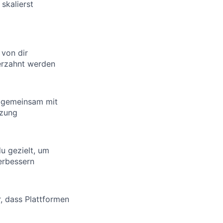
skalierst
 von dir
verzahnt werden
du gemeinsam mit
tzung
u gezielt, um
erbessern
r, dass Plattformen