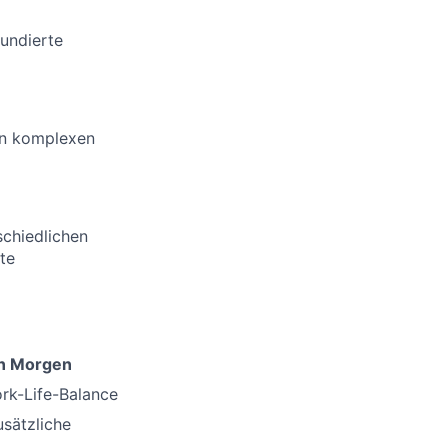
undierte
in komplexen
chiedlichen
te
on Morgen
rk-Life-Balance
sätzliche