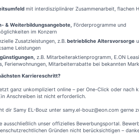
eitsumfeld
mit interdisziplinärer Zusammenarbeit, flachen 
n- & Weiterbildungsangebote,
Förderprogramme und
öglichkeiten im Konzern
nzielle Zusatzleistungen, z.B.
betriebliche Altersvorsorge
u
ksame Leistungen
günstigungen,
z.B. Mitarbeiteraktienprogramm, E.ON Leasi
, Ferienwohnungen, Mitarbeiterrabatte bei bekannten Mar
nächsten Karriereschritt?
etzt ganz unkompliziert online – per One-Click oder nach k
n Anschreiben ist nicht erforderlich.
eht dir Samy EL-Bouz unter samy.el-bouz@eon.com gerne z
ze ausschließlich unser offizielles Bewerbungsportal. Bewe
enschutzrechtlichen Gründen nicht berücksichtigen – danke