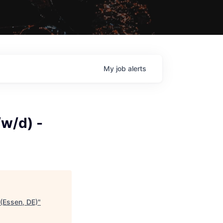
My
job
alerts
/w/d) -
 (Essen, DE)
"