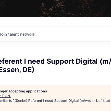
Join talent network
eferent I need Support Digital (m
(Essen, DE)
longer accepting applications
t
E.ON
.
milar to "
(Senior) Referent I need Support Digital (m/w/d) - befristet