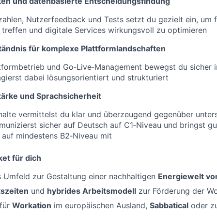
ken und datenbasierte Entscheidungsfindung
hlen, Nutzerfeedback und Tests setzt du gezielt ein, um f
treffen und digitale Services wirkungsvoll zu optimieren
ändnis für komplexe Plattformlandschaften
attformbetrieb und Go‑Live‑Management bewegst du sicher 
ierst dabei lösungsorientiert und strukturiert
ärke und Sprachsicherheit
lte vermittelst du klar und überzeugend gegenüber unters
unizierst sicher auf Deutsch auf C1‑Niveau und bringst gu
 auf mindestens B2‑Niveau mit
et für dich
s Umfeld zur Gestaltung einer nachhaltigen
Energiewelt v
tszeiten
und
hybrides Arbeitsmodell
zur Förderung der Wo
 für
Workation
im europäischen Ausland,
Sabbatical
oder zu