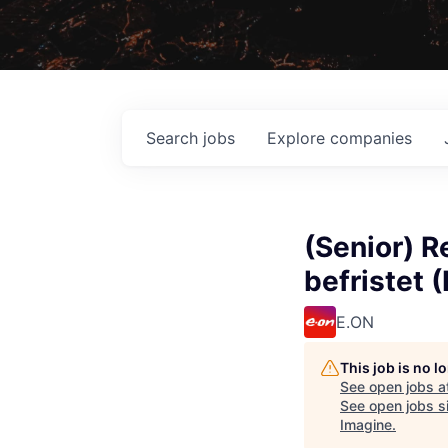
Search
jobs
Explore
companies
(Senior) R
befristet 
E.ON
This job is no 
See open jobs a
See open jobs si
Imagine
.