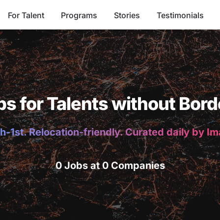
For Talent
Programs
Stories
Testimonials
bs for Talents without Bord
h-1st. Relocation-friendly. Curated daily by I
0 Jobs at 0 Companies