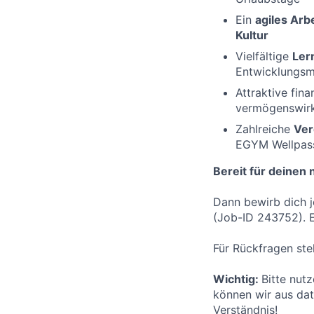
Ein
agiles Arb
Kultur
Vielfältige
Ler
Entwicklungsm
Attraktive fina
vermögenswir
Zahlreiche
Ver
EGYM Wellpass
Bereit für deinen 
Dann bewirb dich j
(Job-ID 243752). Ei
Für Rückfragen st
Wichtig:
Bitte nut
können wir aus dat
Verständnis!