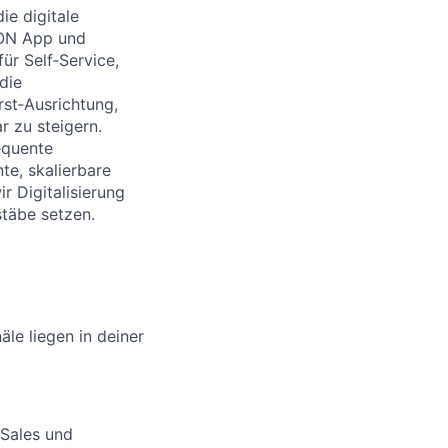
ie digitale
.ON App und
ür Self‑Service,
die
rst‑Ausrichtung,
r zu steigern.
equente
te, skalierbare
r Digitalisierung
stäbe setzen.
le liegen in deiner
‑Sales und