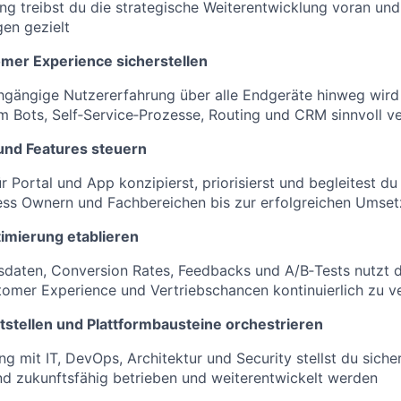
ing treibst du die strategische Weiterentwicklung voran und 
en gezielt
mer Experience sicherstellen
rchgängige Nutzererfahrung über alle Endgeräte hinweg wird
m Bots, Self‑Service‑Prozesse, Routing und CRM sinnvoll 
 und Features steuern
r Portal und App konzipierst, priorisierst und begleitest 
ness Ownern und Fachbereichen bis zur erfolgreichen Umse
imierung etablieren
daten, Conversion Rates, Feedbacks und A/B‑Tests nutzt d
stomer Experience und Vertriebschancen kontinuierlich zu v
tstellen und Plattformbausteine orchestrieren
g mit IT, DevOps, Architektur und Security stellst du siche
 und zukunftsfähig betrieben und weiterentwickelt werden