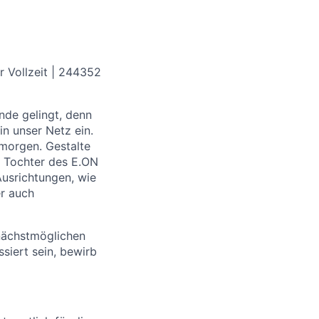
r Vollzeit
| 244352
nde gelingt, denn
n unser Netz ein.
morgen. Gestalte
t Tochter des E.ON
usrichtungen, wie
er auch
nächstmöglichen
ssiert sein, bewirb