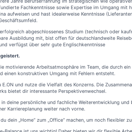
ere Jahre Berufserfahrung im strategischen wie operativen
fundierte Fachkenntnisse sowie Expertise im Umgang mit 
na aufweisen und hast idealerweise Kenntnisse (Lieferanten
Geschäftsumfeld.
 erfolgreich abgeschlossenes Studium (technisch oder kau
bare Ausbildung mit, bist offen für deutschlandweite Reiseb
 und verfügst über sehr gute Englischkenntnisse
geistert.
ie motivierende Arbeitsatmosphäre im Team, die durch ein
d einen konstruktiven Umgang mit Fehlern entsteht.
 E.ON und nutze die Vielfalt des Konzerns. Die Zusammenar
ks bietet dir interessante Perspektivenwechsel.
n in deine persönliche und fachliche Weiterentwicklung und 
ner Karriereplanung weiter nach vorne.
 du dein „Home“ zum „Office“ machen, um noch flexibler zu 
-Balance ist uns wichtig! Daher bieten wir dir flexible Arbe