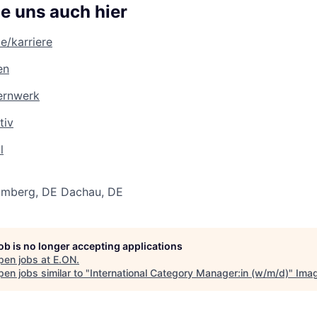
e uns auch hier
/karriere
en
ernwerk
tiv
l
amberg, DE
Dachau, DE
job is no longer accepting applications
pen jobs at
E.ON
.
en jobs similar to "
International Category Manager:in (w/m/d)
"
Imag