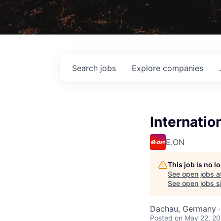
Search
jobs
Explore
companies
Internatio
E.ON
This job is no 
See open jobs a
See open jobs si
Dachau, Germany ·
Posted
on May 22, 2