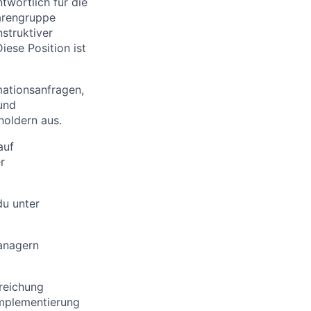
twortlich für die
Warengruppe
struktiver
iese Position ist
mationsanfragen,
und
holdern aus.
auf
r
du unter
anagern
reichung
 Implementierung