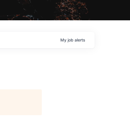
My
job
alerts