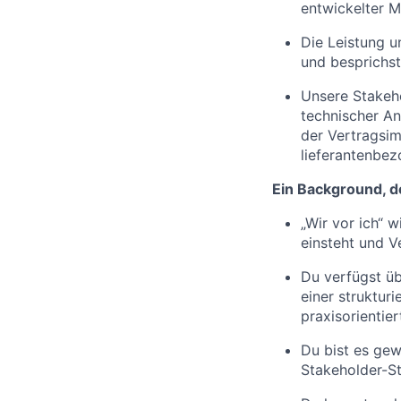
entwickelter 
Die Leistung u
und besprichst
Unsere Stakeho
technischer An
der Vertragsi
lieferantenbe
Ein Background, d
„Wir vor ich“ 
einsteht und 
Du verfügst üb
einer struktur
praxisorientie
Du bist es gew
Stakeholder-St