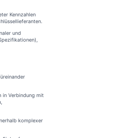
eter Kennzahlen
lüssellieferanten.
naler und
pezifikationen),
füreinander
 in Verbindung mit
,
nnerhalb komplexer