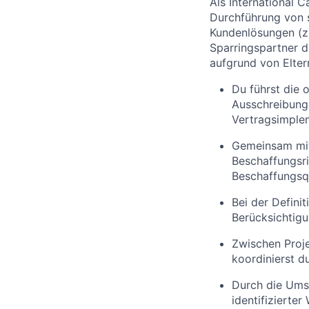
Als International 
Durchführung von s
Kundenlösungen (z.
Sparringspartner d
aufgrund von Elter
Du führst die 
Ausschreibunge
Vertragsimple
Gemeinsam mit
Beschaffungsri
Beschaffungsqu
Bei der Defini
Berücksichtigu
Zwischen Proj
koordinierst d
Durch die Ums
identifizierte