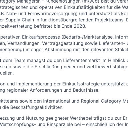
Category Manager:in - Kundenlösungen (m/w/d) bist du veran
trategischen und operativen Einkaufstätigkeiten für die 
B. Nah- und Fernwärmeversorgung) und unterstützt als kon
er Supply Chain in funktionsübergreifenden Projektteams. D
nzeitvertretung befristet bis Ende 2028.
operativen Einkaufsprozesse (Bedarfs-/Marktanalyse, Infor
n, Verhandlungen, Vertragsgestaltung sowie Lieferanten- 
mentierung) in enger Abstimmung mit den relevanten Stake
 dem Team managst du den Lieferantenmarkt im Hinblick 
siken sowie die Erschließung neuer und wettbewerbsfähige
ellen.
tion und Implementierung der Einkaufsstrategie unterstützt 
ng regionaler Anforderungen und Bedürfnisse.
ektteams sowie den International und Regional Category M
u die Beschaffungsaktivitäten.
etzung und Nutzung geeigneter Werthebel trägst du zur Er
r Wertschöpfungs- und Einsparziele bei – einschließlich der