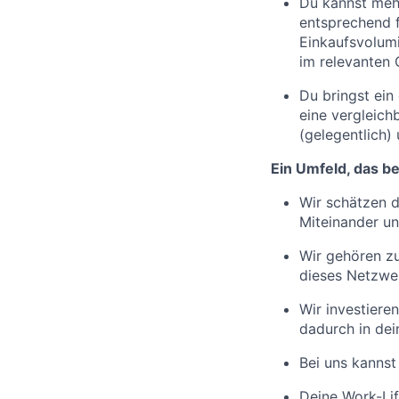
Du kannst mehr
entsprechend 
Einkaufsvolumi
im relevanten 
Du bringst ein
eine vergleich
(gelegentlich)
Ein Umfeld, das be
Wir schätzen d
Miteinander un
Wir gehören zu
dieses Netzwer
Wir investiere
dadurch in dei
Bei uns kannst
Deine Work-Life