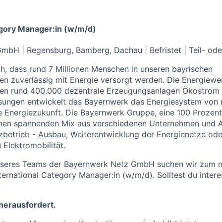
egory Manager:in (w/m/d)
GmbH |
Regensburg, Bamberg, Dachau
| Befristet |
Teil- ode
, dass rund 7 Millionen Menschen in unseren bayrischen
n zuverlässig mit Energie versorgt werden. Die Energiewe
sen rund 400.000 dezentrale Erzeugungsanlagen Ökostrom i
ösungen entwickelt das Bayernwerk das Energiesystem von 
e Energiezukunft. Die Bayernwerk Gruppe, eine 100 Prozen
einen spannenden Mix aus verschiedenen Unternehmen und A
zbetrieb - Ausbau, Weiterentwicklung der Energienetze od
Elektromobilität.
nseres Teams der Bayernwerk Netz GmbH suchen wir zum 
nternational Category Manager:in (w/m/d).
Solltest du intere
.
 herausfordert.