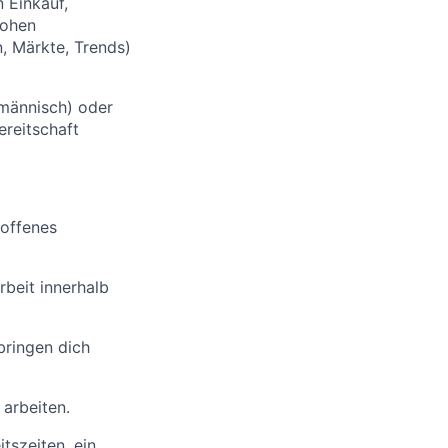
 Einkauf,
hohen
, Märkte, Trends)
fmännisch) oder
ereitschaft
 offenes
beit innerhalb
bringen dich
arbeiten.
itszeiten, ein