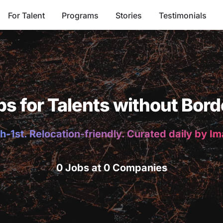
For Talent
Programs
Stories
Testimonials
bs for Talents without Bord
h-1st. Relocation-friendly. Curated daily by I
0 Jobs at 0 Companies