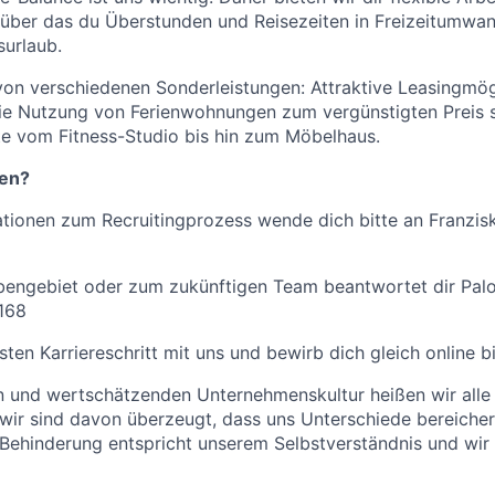
 über das du Überstunden und Reisezeiten in Freizeitumwa
urlaub.
 von verschiedenen Sonderleistungen: Attraktive Leasingmö
die Nutzung von Ferienwohnungen zum vergünstigten Preis
e vom Fitness-Studio bis hin zum Möbelhaus.
gen?
ationen zum Recruitingprozess wende dich bitte an Franzisk
engebiet oder zum zukünftigen Team beantwortet dir Palom
168
ten Karriereschritt mit uns und bewirb dich gleich online b
en und wertschätzenden Unternehmenskultur heißen wir all
ir sind davon überzeugt, dass uns Unterschiede bereichern
Behinderung entspricht unserem Selbstverständnis und wir