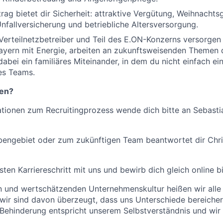
trag bietet dir Sicherheit: attraktive Vergütung, Weihnacht
nfallversicherung und betriebliche Altersversorgung.
 Verteilnetzbetreiber und Teil des E.ON-Konzerns versorgen 
ayern mit Energie, arbeiten an zukunftsweisenden Themen
dabei ein familiäres Miteinander, in dem du nicht einfach e
es Teams.
gen?
ationen zum Recruitingprozess wende dich bitte an Sebastia
engebiet oder zum zukünftigen Team beantwortet dir Chris
sten Karriereschritt mit uns und bewirb dich gleich online 
en und wertschätzenden Unternehmenskultur heißen wir all
ir sind davon überzeugt, dass uns Unterschiede bereichern
Behinderung entspricht unserem Selbstverständnis und wir