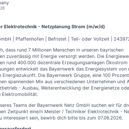
many
026
er Elektrotechnik - Netzplanung Strom (m/w/d)
GmbH |
Pfaffenhofen
| Befristet |
Teil- oder Vollzeit
| 24397
, dass rund 7 Millionen Menschen in unseren bayrischen
n zuverlässig mit Energie versorgt werden. Die Energiewe
sen rund 400.000 dezentrale Erzeugungsanlagen Ökostrom i
ösungen entwickelt das Bayernwerk das Energiesystem von 
e Energiezukunft. Die Bayernwerk Gruppe, eine 100 Prozen
einen spannenden Mix aus verschiedenen Unternehmen und A
zbetrieb - Ausbau, Weiterentwicklung der Energienetze od
Elektromobilität.
seres Teams der Bayernwerk Netz GmbH suchen wir für drei
n Zeitpunkt eine/n Meister / Techniker Elektrotechnik - 
u interessiert sein, bewirb dich bitte bis zum 07.06.2026.
 herausfordert.