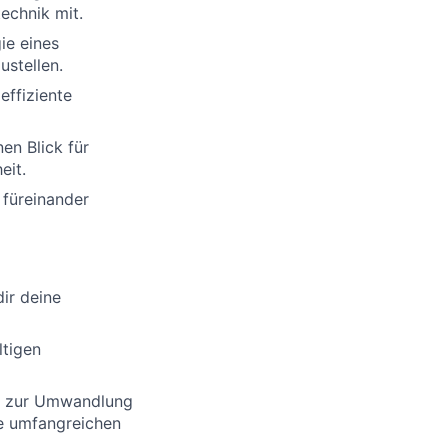
technik mit.
ie eines
ustellen.
effiziente
nen Blick für
eit.
 füreinander
ir deine
ltigen
nto zur Umwandlung
ie umfangreichen