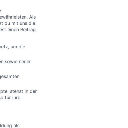
e
währleisten. Als
st du mit uns die
est einen Beitrag
netz, um die
en sowie neuer
 gesamten
pte, stehst in der
 für ihre
ldung als