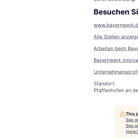
Besuchen Si
www.bayernwerk.de
Alle Stellen anzeig
Arbeiten beim Bay
Bayernwerk innova
Unternehmensprofi
Standort:
Pfaffenhofen an de
This 
See o
See op
(m/w/