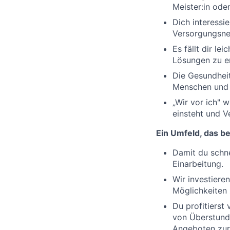
Meister:in ode
Dich interessi
Versorgungsnet
Es fällt dir le
Lösungen zu e
Die Gesundheit 
Menschen und b
„Wir vor ich" 
einsteht und 
Ein Umfeld, das be
Damit du schne
Einarbeitung.
Wir investieren
Möglichkeiten 
Du profitierst
von Überstunde
Angeboten zur