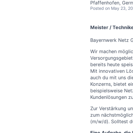
Pfaffenhofen, Ger
Posted
on May 23, 2
Meister / Technik
Bayernwerk Netz 
Wir machen möglich
Versorgungsgebiete
bereits heute spei
Mit innovativen L
auch du mit uns di
Konzerns, bietet 
beispielsweise Net
Kundenlösungen zu 
Zur Verstärkung un
zum nächstmögliche
(m/w/d).
Solltest d
Eine Aufgabe, die