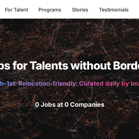
For Talent
Programs
Stories
Testimonials
bs for Talents without Bord
h-1st. Relocation-friendly. Curated daily by I
0 Jobs at 0 Companies