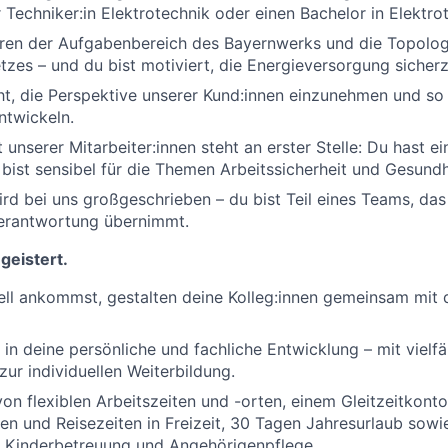
r Techniker:in Elektrotechnik oder einen Bachelor in Elektro
eren der Aufgabenbereich des Bayernwerks und die Topolog
zes – und du bist motiviert, die Energieversorgung sicherz
icht, die Perspektive unserer Kund:innen einzunehmen und so 
ntwickeln.
unserer Mitarbeiter:innen steht an erster Stelle: Du hast ei
ist sensibel für die Themen Arbeitssicherheit und Gesundh
wird bei uns großgeschrieben – du bist Teil eines Teams, das
Verantwortung übernimmt.
geistert.
ll ankommst, gestalten deine Kolleg:innen gemeinsam mit d
 in deine persönliche und fachliche Entwicklung – mit vielfä
zur individuellen Weiterbildung.
 von flexiblen Arbeitszeiten und -orten, einem Gleitzeitko
n und Reisezeiten in Freizeit, 30 Tagen Jahresurlaub sow
 Kinderbetreuung und Angehörigenpflege.