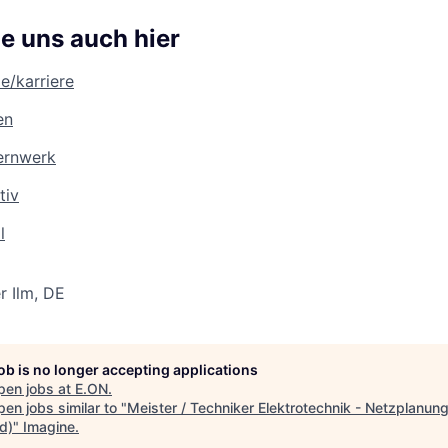
e uns auch hier
/karriere
en
ernwerk
tiv
l
r Ilm, DE
job is no longer accepting applications
pen jobs at
E.ON
.
en jobs similar to "
Meister / Techniker Elektrotechnik - Netzplanun
d)
"
Imagine
.