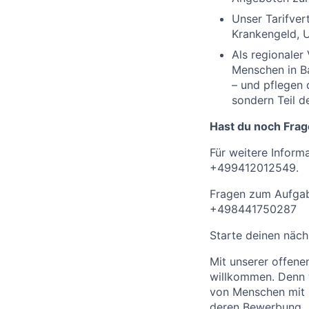
Unser Tarifver
Krankengeld, U
Als regionaler
Menschen in B
– und pflegen 
sondern Teil d
Hast du noch Fra
Für weitere Inform
+499412012549.
Fragen zum Aufgab
+498441750287
Starte deinen näch
Mit unserer offen
willkommen. Denn w
von Menschen mit 
deren Bewerbung.