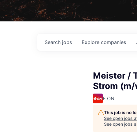
Search
jobs
Explore
companies
Meister / 
Strom (m/
E.ON
This job is no 
See open jobs a
See open jobs si