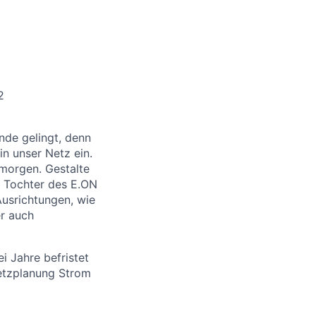
2
nde gelingt, denn
n unser Netz ein.
morgen. Gestalte
t Tochter des E.ON
usrichtungen, wie
er auch
 Jahre befristet
Netzplanung Strom