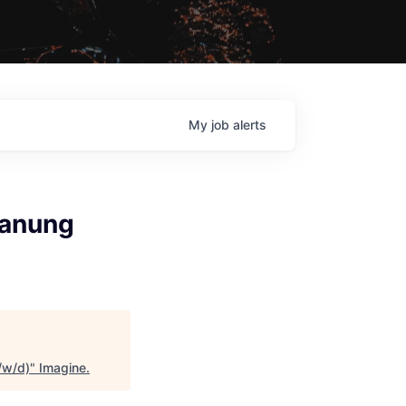
My
job
alerts
lanung
/w/d)
"
Imagine
.