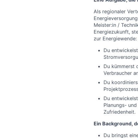
Als regionaler Vert
Energieversorgung 
Meister:in / Techn
Energiezukunft, ste
zur Energiewende:
Du entwickelst
Stromversorgun
Du kümmerst d
Verbraucher a
Du koordiniers
Projektprozess
Du entwickelst
Planungs- und 
Zufriedenheit.
Ein Background, d
Du bringst ein