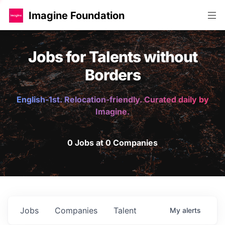
Imagine Foundation
Jobs for Talents without
Borders
English-1st. Relocation-friendly. Curated daily by
Imagine.
0 Jobs at 0 Companies
Jobs
Companies
Talent
My
alerts