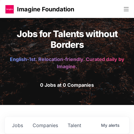
Imagine Foundation
Jobs for Talents without
Borders
English-1st. Relocation-friendly. Curated daily by
Imagine.
0 Jobs at 0 Companies
Jobs
Companies
Talent
My
alerts