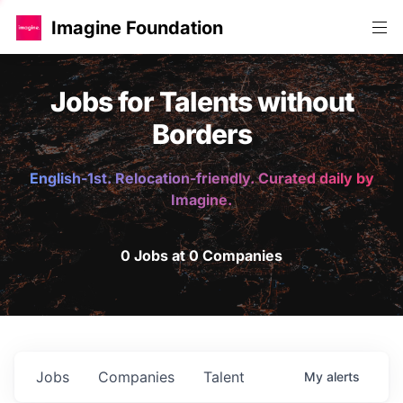
Imagine Foundation
Jobs for Talents without
Borders
English-1st. Relocation-friendly. Curated daily by
Imagine.
0 Jobs at 0 Companies
Jobs
Companies
Talent
My
alerts