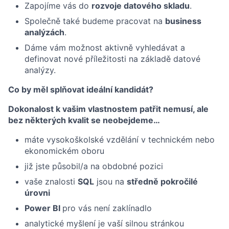
Zapojíme vás do
rozvoje datového skladu
.
Společně také budeme pracovat na
business
analýzách
.
Dáme vám možnost aktivně vyhledávat a
definovat nové příležitosti na základě datové
analýzy.
Co by měl splňovat ideální kandidát?
Dokonalost k vašim vlastnostem patřit nemusí, ale
bez některých kvalit se neobejdeme…
máte vysokoškolské vzdělání v technickém nebo
ekonomickém oboru
již jste působil/a na obdobné pozici
vaše znalosti
SQL
jsou na
středně pokročilé
úrovni
Power BI
pro vás není zaklínadlo
analytické myšlení je vaší silnou stránkou