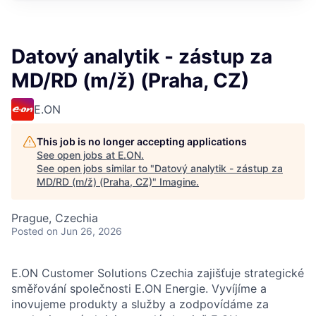
Datový analytik - zástup za
MD/RD (m/ž) (Praha, CZ)
E.ON
This job is no longer accepting applications
See open jobs at
E.ON
.
See open jobs similar to "
Datový analytik - zástup za
MD/RD (m/ž) (Praha, CZ)
"
Imagine
.
Prague, Czechia
Posted
on Jun 26, 2026
E.ON Customer Solutions Czechia zajišťuje strategické
směřov
ání společnosti E.ON Energie. Vyvíjíme a
inovujeme produkty a služby a zodpovídáme za