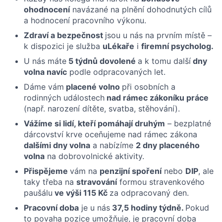
ohodnocení
navázané na plnění dohodnutých cílů
a hodnocení pracovního výkonu.
Zdraví a bezpečnost
jsou u nás na prvním místě –
k dispozici je služba
uLékaře
i
firemní psycholog.
U nás máte
5 týdnů dovolené
a k tomu další
dny
volna navíc
podle odpracovaných let.
Dáme vám
placené volno
při osobních a
rodinných událostech
nad rámec zákoníku práce
(např. narození dítěte, svatba, stěhování).
Vážíme si lidí, kteří pomáhají druhým
– bezplatné
dárcovství krve oceňujeme nad rámec zákona
dalšími dny volna
a nabízíme
2 dny placeného
volna
na dobrovolnické aktivity.
Přispějeme
vám na
penzijní spoření
nebo
DIP
, ale
taky třeba na
stravování
formou stravenkového
paušálu
ve výši 115 Kč
za odpracovaný den.
Pracovní doba
je u nás
37,5 hodiny týdně.
Pokud
to povaha pozice umožňuje, je pracovní doba