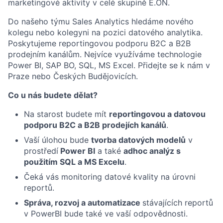
marketingové aktivity v celé skupině E.ON.
Do našeho týmu Sales Analytics hledáme nového
kolegu nebo kolegyni na pozici datového analytika.
Poskytujeme reportingovou podporu B2C a B2B
prodejním kanálům. Nejvíce využíváme technologie
Power BI, SAP BO, SQL, MS Excel. Přidejte se k nám v
Praze nebo Českých Budějovicích.
Co u nás budete dělat?
Na starost budete mít
reportingovou a datovou
podporu B2C a B2B prodejích kanálů
.
Vaší úlohou bude
tvorba datových modelů
v
prostředí
Power BI
a také
adhoc analýz s
použitím SQL a MS Excelu
.
Čeká vás monitoring datové kvality na úrovni
reportů.
Správa, rozvoj a automatizace
stávajících reportů
v PowerBI bude také ve vaší odpovědnosti.