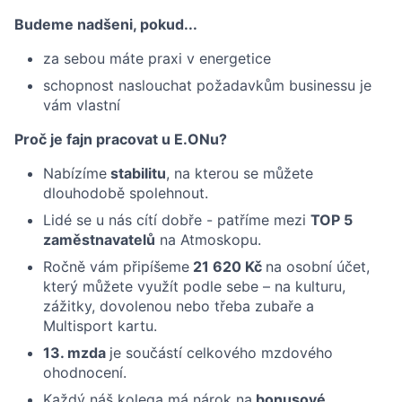
Budeme nadšeni, pokud...
za sebou máte praxi v energetice
schopnost naslouchat požadavkům businessu je
vám vlastní
Proč je fajn pracovat u E.ONu?
Nabízíme
stabilitu
, na kterou se můžete
dlouhodobě spolehnout.
Lidé se u nás cítí dobře - patříme mezi
TOP 5
zaměstnavatelů
na Atmoskopu.
Ročně vám připíšeme
21 620 Kč
na osobní účet,
který můžete využít podle sebe – na kulturu,
zážitky, dovolenou nebo třeba zubaře a
Multisport kartu.
13. mzda
je součástí celkového mzdového
ohodnocení.
Každý náš kolega má nárok na
bonusové