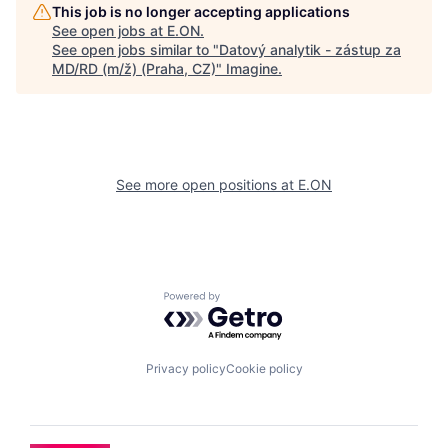
This job is no longer accepting applications
See open jobs at
E.ON
.
See open jobs similar to "
Datový analytik - zástup za
MD/RD (m/ž) (Praha, CZ)
"
Imagine
.
See more open positions at
E.ON
Powered by Getro.com
Privacy policy
Cookie policy