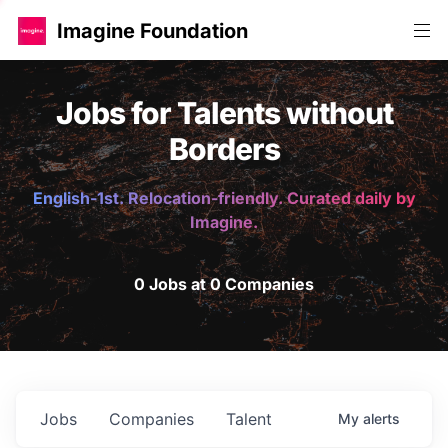
Imagine Foundation
Jobs for Talents without
Borders
English-1st. Relocation-friendly. Curated daily by
Imagine.
0 Jobs at 0 Companies
Jobs
Companies
Talent
My
alerts