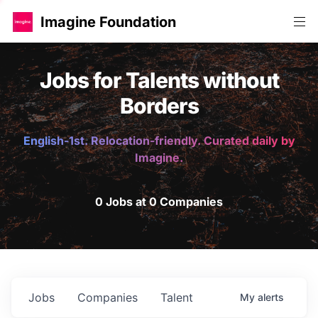
Imagine Foundation
Jobs for Talents without
Borders
English-1st. Relocation-friendly. Curated daily by
Imagine.
0 Jobs at 0 Companies
Jobs
Companies
Talent
My
alerts