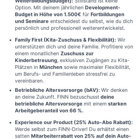
Weiterbildungsbudget):
Stillstand ist keine
Option. Mit deinem jährlichen
Development-
Budget in Höhe von 1.500€
für
Fortbildungen
und Seminare
entscheidest du selbst, wie du dich
persönlich und professionell weiterentwickelst.
Family First (Kita-Zuschuss & Flexibilität):
Wir
unterstützen dich und deine Familie. Profitiere von
einem monatlichen
Zuschuss zur
Kinderbetreuung
, exklusiven Zugängen zu Kita-
Plätzen in
München
sowie maximaler Flexibilität,
um Berufs- und Familienleben stressfrei zu
vereinbaren.
Betriebliche Altersvorsorge (bAV):
Wir denken
an deine Zukunft. FINN bezuschusst
deine
betriebliche Altersvorsorge
mit einem
starken
Arbeitgeberanteil von 66 %
.
Experience our Product (25% Auto-Abo Rabatt):
Werde selbst zum FINN-Driver! Du erhältst einen
satten
Mitarbeiterrabatt von 25% auf dein Auto-