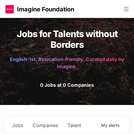
Imagine Foundation
Jobs for Talents without
Borders
English-1st. Relocation-friendly. Curated daily by
Imagine.
0 Jobs at 0 Companies
Jobs
Companies
Talent
My
alerts