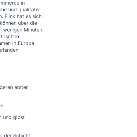
Commerce in
he und qualitativ
. Flink hat es sich
können über die
in wenigen Minuten.
 frischen
ehmen in Europa
erlanden.
 deren erster
en
n und gibst
b der Schicht.