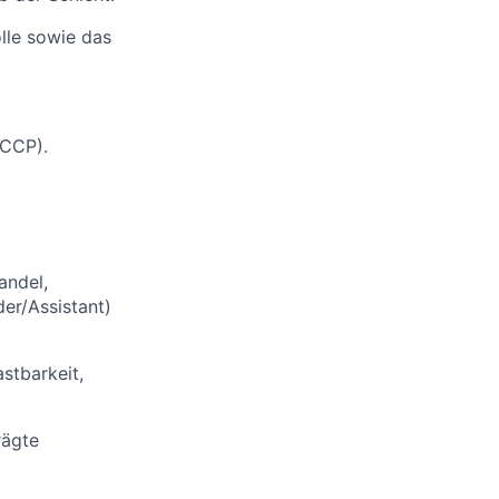
lle sowie das
ACCP).
andel,
der/Assistant)
stbarkeit,
rägte