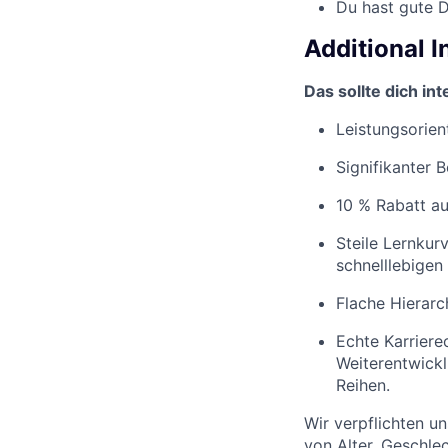
Du hast gute D
Additional 
Das sollte dich in
Leistungsorien
Signifikanter 
10 % Rabatt auf
Steile Lernkur
schnelllebigen
Flache Hierar
Echte Karriere
Weiterentwick
Reihen.
Wir verpflichten u
von Alter, Geschlec