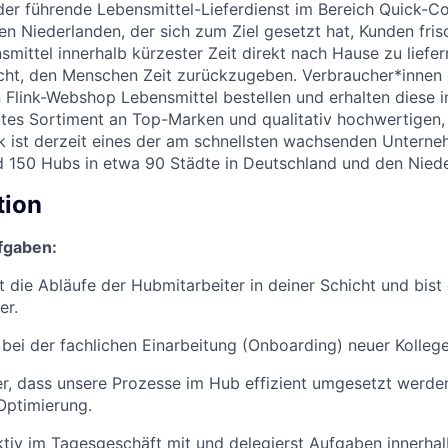
k der führende Lebensmittel-Lieferdienst im Bereich Quick-
n Niederlanden, der sich zum Ziel gesetzt hat, Kunden frisc
ittel innerhalb kürzester Zeit direkt nach Hause zu liefern
ht, den Menschen Zeit zurückzugeben. Verbraucher*innen 
 Flink-Webshop Lebensmittel bestellen und erhalten diese 
reites Sortiment an Top-Marken und qualitativ hochwertigen,
nk ist derzeit eines der am schnellsten wachsenden Untern
nd 150 Hubs in etwa 90 Städte in Deutschland und den Nied
tion
fgaben:
t die Abläufe der Hubmitarbeiter in deiner Schicht und bist
er.
 bei der fachlichen Einarbeitung (Onboarding) neuer Kolleg
her, dass unsere Prozesse im Hub effizient umgesetzt werde
Optimierung.
ktiv im Tagesgeschäft mit und delegierst Aufgaben innerhal