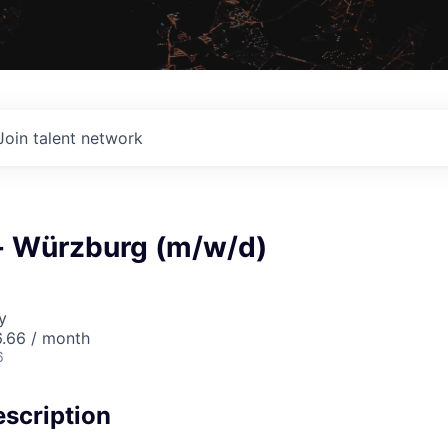
Join talent network
er- Würzburg (m/w/d)
y
6.66 / month
6
scription