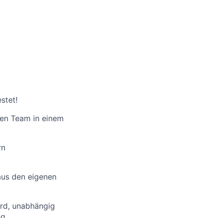
stet!
hen Team in einem
rn
aus den eigenen
ird, unabhängig
ng,