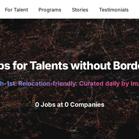
For Talent
Programs
Stories
Testimonials
bs for Talents without Bord
h-1st. Relocation-friendly. Curated daily by I
0 Jobs at 0 Companies