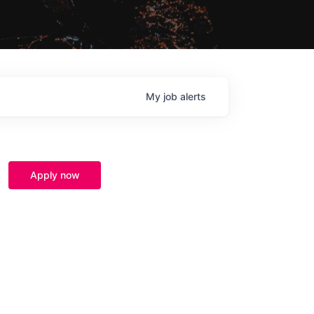
My
job
alerts
Apply now