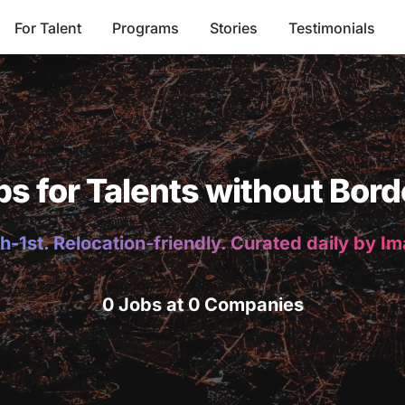
For Talent
Programs
Stories
Testimonials
bs for Talents without Bord
h-1st. Relocation-friendly. Curated daily by I
0 Jobs at 0 Companies