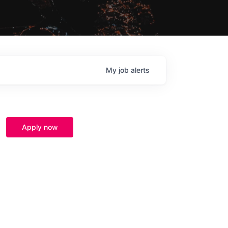
My
job
alerts
Apply now