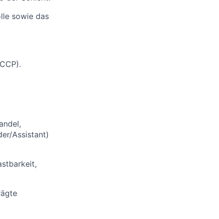
lle sowie das
ACCP).
andel,
der/Assistant)
stbarkeit,
rägte