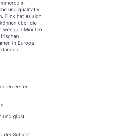
Commerce in
he und qualitativ
. Flink hat es sich
können über die
in wenigen Minuten.
 frischen
ehmen in Europa
erlanden.
 deren erster
en
n und gibst
b der Schicht.