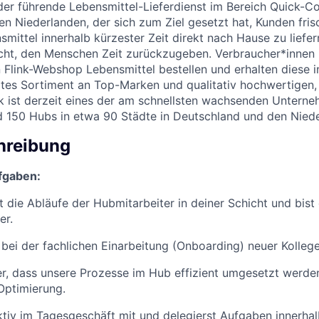
k der führende Lebensmittel-Lieferdienst im Bereich Quick-
n Niederlanden, der sich zum Ziel gesetzt hat, Kunden frisc
ittel innerhalb kürzester Zeit direkt nach Hause zu liefern
ht, den Menschen Zeit zurückzugeben. Verbraucher*innen 
 Flink-Webshop Lebensmittel bestellen und erhalten diese 
reites Sortiment an Top-Marken und qualitativ hochwertigen,
nk ist derzeit eines der am schnellsten wachsenden Untern
nd 150 Hubs in etwa 90 Städte in Deutschland und den Nied
hreibung
fgaben:
t die Abläufe der Hubmitarbeiter in deiner Schicht und bist
er.
 bei der fachlichen Einarbeitung (Onboarding) neuer Kolleg
her, dass unsere Prozesse im Hub effizient umgesetzt werde
Optimierung.
ktiv im Tagesgeschäft mit und delegierst Aufgaben innerhal