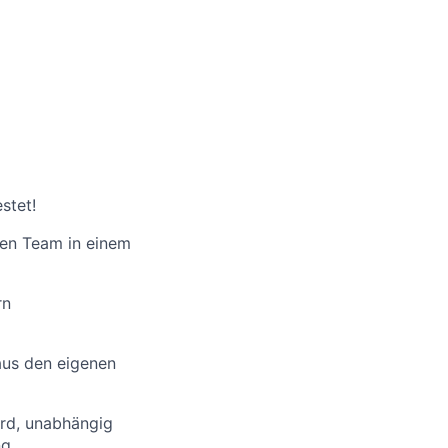
stet!
hen Team in einem
rn
aus den eigenen
ird, unabhängig
ng,