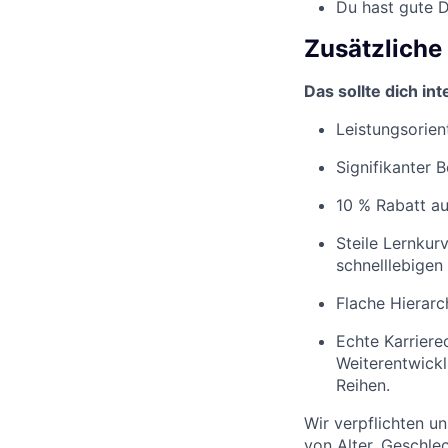
Du hast gute D
Zusätzliche
Das sollte dich in
Leistungsorien
Signifikanter 
10 % Rabatt auf
Steile Lernkur
schnelllebigen
Flache Hierar
Echte Karriere
Weiterentwick
Reihen.
Wir verpflichten u
von Alter, Geschlec