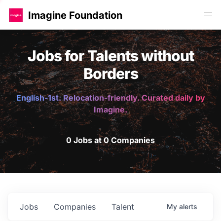
Imagine Foundation
Jobs for Talents without
Borders
English-1st. Relocation-friendly. Curated daily by
Imagine.
0 Jobs at 0 Companies
Jobs
Companies
Talent
My
alerts