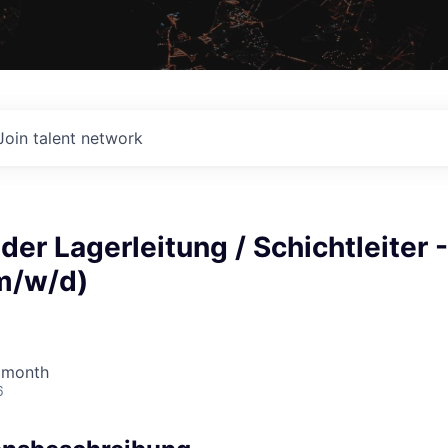
Join talent network
der Lagerleitung / Schichtleiter -
m/w/d)
 month
6