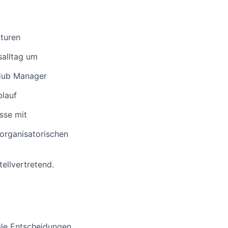
nturen
salltag um
 Hub Manager
blauf
sse mit
 organisatorischen
ellvertretend.
nale Entscheidungen