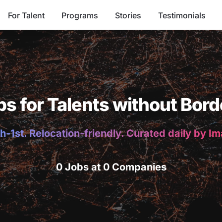
For Talent
Programs
Stories
Testimonials
bs for Talents without Bord
h-1st. Relocation-friendly. Curated daily by I
0 Jobs at 0 Companies