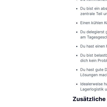
Du bist ein ab
zentrale Teil 
Einen kühlen K
Du delegierst 
am Tagesgesch
Du hast einen 
Du bist belast
dich kein Prob
Du hast gute 
Lösungen mach
Idealerweise h
Lagerlogistik 
Zusätzliche