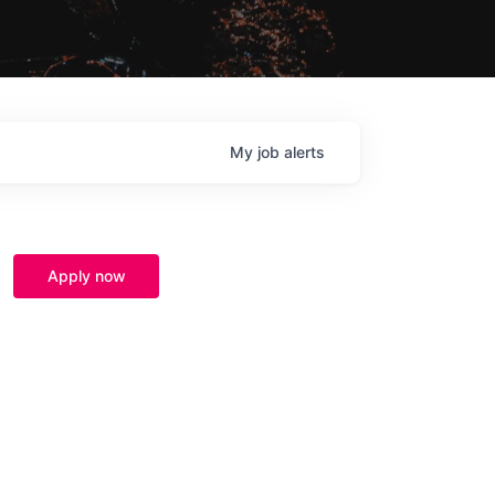
My
job
alerts
Apply now