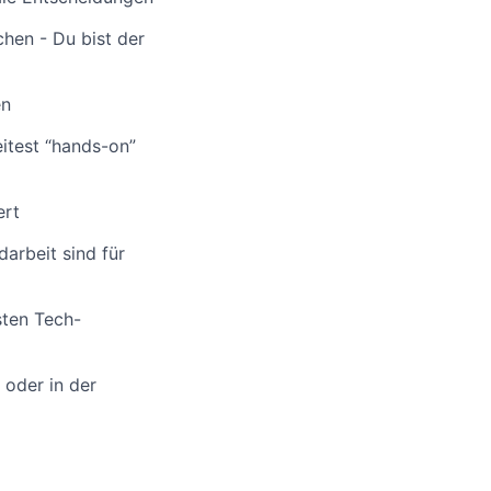
hen - Du bist der
en
itest “hands-on”
ert
arbeit sind für
sten Tech-
 oder in der