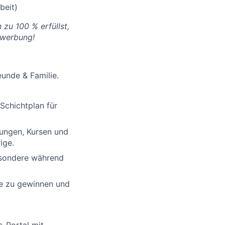
beit)
 zu 100 % erfüllst,
ewerbung!
eunde & Familie.
Schichtplan für
ungen, Kursen und
ige.
besondere während
ke zu gewinnen und
-Portal mit