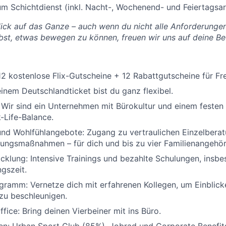
um Schichtdienst (inkl. Nacht-, Wochenend- und Feiertagsar
Blick auf das Ganze – auch wenn du nicht alle Anforderungen
bst, etwas bewegen zu können, freuen wir uns auf deine B
 12 kostenlose Flix-Gutscheine + 12 Rabattgutscheine für Fr
einem Deutschlandticket bist du ganz flexibel.
 Wir sind ein Unternehmen mit Bürokultur und einem festen 
-Life-Balance.
nd Wohlfühlangebote: Zugang zu vertraulichen Einzelberat
ungsmaßnahmen – für dich und bis zu vier Familienangehör
cklung: Intensive Trainings und bezahlte Schulungen, ins
ngszeit.
gramm: Vernetze dich mit erfahrenen Kollegen, um Einblic
 zu beschleunigen.
fice: Bring deinen Vierbeiner mit ins Büro.
n: Urban Sport Club (85%), Jobrad und Corporate Benefits