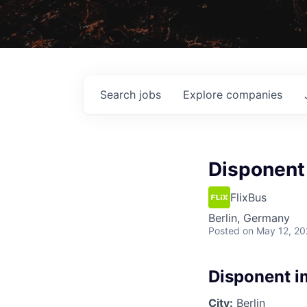
Search
jobs
Explore
companies
Disponent
FlixBus
Berlin, Germany
Posted
on May 12, 2
Disponent i
City:
Berlin