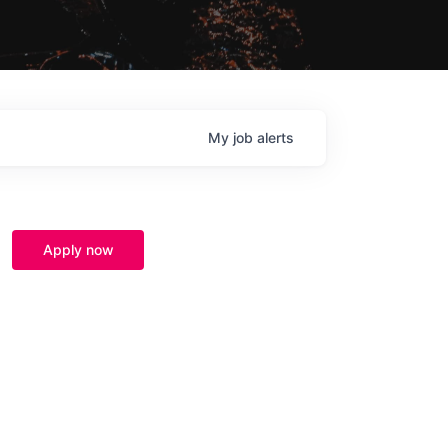
My
job
alerts
Apply now