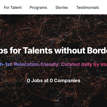
For Talent
Programs
Stories
Testimonials
bs for Talents without Bord
h-1st. Relocation-friendly. Curated daily by I
0 Jobs at 0 Companies