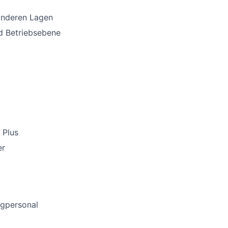
onderen Lagen
d Betriebsebene
 Plus
er
ugpersonal