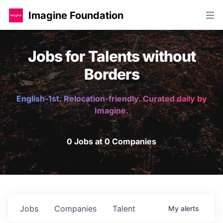
Imagine Foundation
Jobs for Talents without
Borders
English-1st. Relocation-friendly. Curated daily by
Imagine.
0 Jobs at 0 Companies
Jobs
Companies
Talent
My
alerts