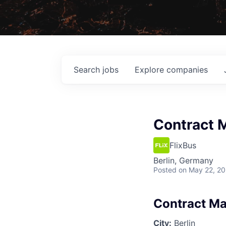
Search
jobs
Explore
companies
Contract 
FlixBus
Berlin, Germany
Posted
on May 22, 2
Contract M
City:
Berlin