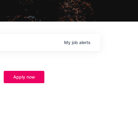
My
job
alerts
Apply now