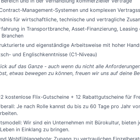
 Bereich und in der Verhandlung kommerzieller Verträge
 Contract-Management-Systemen und komplexen Vertragss
ndnis für wirtschaftliche, technische und vertragliche Zu
rfahrung in Transportbranche, Asset-Finanzierung, Leasing
n Branchen
trukturierte und eigenständige Arbeitsweise mit hoher Hand
sch- und Englischkenntnisse (C1-Niveau)
Blick auf das Ganze - auch wenn du nicht alle Anforderungen
bst, etwas bewegen zu können, freuen wir uns auf deine B
2 kostenlose Flix-Gutscheine + 12 Rabattgutscheine für Fr
berall:
Je nach Rolle kannst du bis zu 60 Tage pro Jahr vo
rbeiten.
tsmodell:
Wir sind ein Unternehmen mit Bürokultur, bieten je
Leben in Einklang zu bringen.
und Wohlfühlangebote:
Zugang zu vertraulichen Einzelberat