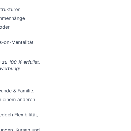
trukturen
sammenhänge
 oder
s-on-Mentalität
 zu 100 % erfüllst,
ewerbung!
eunde & Familie.
n einem anderen
doch Flexibilität,
ungen, Kursen und