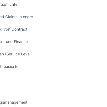
tspflichten,
nd Claims in enger
ng von Contract
ent und Finance
n (Service Level
ch basierten
ragsmanagement