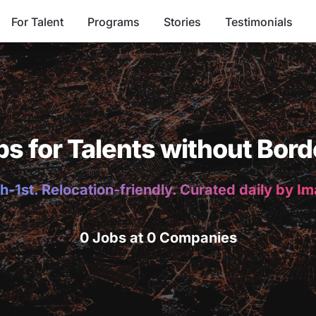
For Talent
Programs
Stories
Testimonials
bs for Talents without Bord
h-1st. Relocation-friendly. Curated daily by I
0 Jobs at 0 Companies