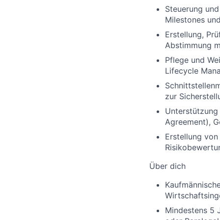
Steuerung und 
Milestones und
Erstellung, P
Abstimmung mi
Pflege und We
Lifecycle Man
Schnittstelle
zur Sicherstel
Unterstützung
Agreement), G
Erstellung von
Risikobewertu
Über dich
Kaufmännische
Wirtschaftsin
Mindestens 5 