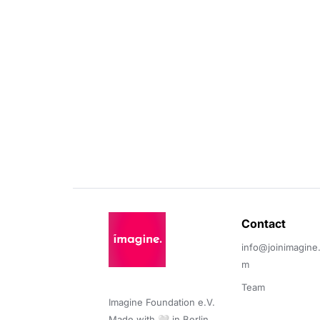
Contact 
info@joinimagine
m
Team
Imagine Foundation e.V. 

Made with 🤍 in Berlin.