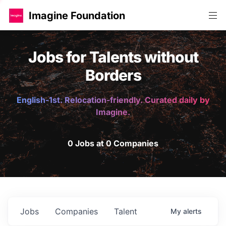
Imagine Foundation
Jobs for Talents without
Borders
English-1st. Relocation-friendly. Curated daily by
Imagine.
0 Jobs at 0 Companies
Jobs
Companies
Talent
My
alerts