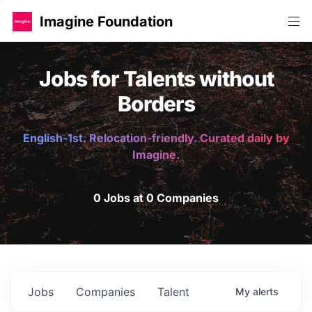
Imagine Foundation
Jobs for Talents without
Borders
English-1st. Relocation-friendly. Curated daily by
Imagine.
0 Jobs at 0 Companies
Jobs
Companies
Talent
My
alerts