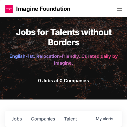
Imagine Foundation
Jobs for Talents without
Borders
English-1st. Relocation-friendly. Curated daily by
Imagine.
0 Jobs at 0 Companies
Jobs
Companies
Talent
My
alerts