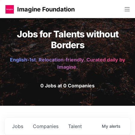
Imagine Foundation
Jobs for Talents without
Borders
English-1st. Relocation-friendly. Curated daily by
Imagine.
0 Jobs at 0 Companies
Jobs
Companies
Talent
My
alerts