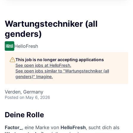
Wartungstechniker (all
genders)
HelloFresh
This job is no longer accepting applications
See open jobs at
HelloFresh
.
See open jobs similar to "
Wartungstechniker (all
genders)
"
Imagine
.
Verden, Germany
Posted
on May 6, 2026
Deine Rolle
Factor_
, eine Marke von
HelloFresh
, sucht dich als