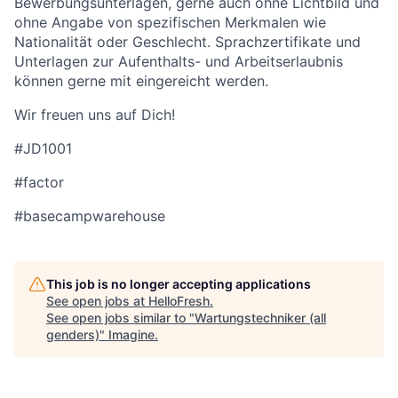
Bewerbungsunterlagen, gerne auch ohne Lichtbild und
ohne Angabe von spezifischen Merkmalen wie
Nationalität oder Geschlecht. Sprachzertifikate und
Unterlagen zur Aufenthalts- und Arbeitserlaubnis
können gerne mit eingereicht werden.
Wir freuen uns auf Dich!
#JD1001
#factor
#basecampwarehouse
This job is no longer accepting applications
See open jobs at
HelloFresh
.
See open jobs similar to "
Wartungstechniker (all
genders)
"
Imagine
.