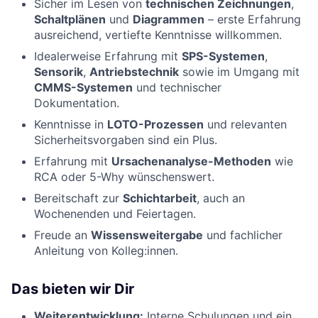
Sicher im Lesen von
technischen Zeichnungen
,
Schaltplänen
und
Diagrammen
– erste Erfahrung
ausreichend, vertiefte Kenntnisse willkommen.
Idealerweise Erfahrung mit
SPS-Systemen
,
Sensorik
,
Antriebstechnik
sowie im Umgang mit
CMMS-Systemen
und technischer
Dokumentation.
Kenntnisse in
LOTO-Prozessen
und relevanten
Sicherheitsvorgaben sind ein Plus.
Erfahrung mit
Ursachenanalyse-Methoden
wie
RCA oder 5-Why wünschenswert.
Bereitschaft zur
Schichtarbeit
, auch an
Wochenenden und Feiertagen.
Freude an
Wissensweitergabe
und fachlicher
Anleitung von Kolleg:innen.
Das bieten wir Dir
Weiterentwicklung:
Interne Schulungen und ein