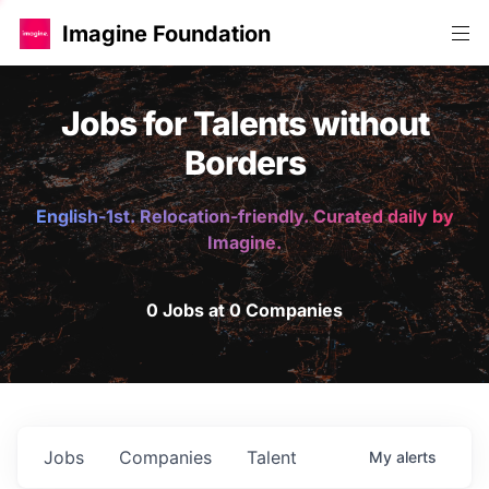
Imagine Foundation
Jobs for Talents without
Borders
English-1st. Relocation-friendly. Curated daily by
Imagine.
0 Jobs at 0 Companies
Jobs
Companies
Talent
My
alerts