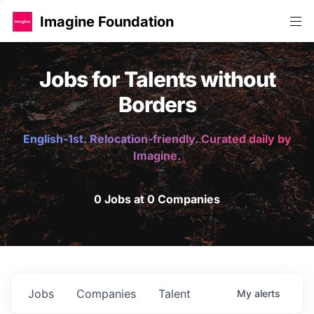
Imagine Foundation
Jobs for Talents without
Borders
English-1st. Relocation-friendly. Curated daily by
Imagine.
0 Jobs at 0 Companies
Jobs
Companies
Talent
My
alerts