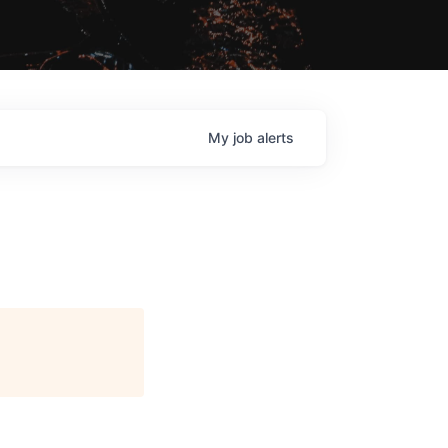
My
job
alerts