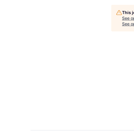
This 
See o
See op