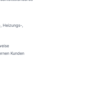
, Heizungs-,
weise
ternen Kunden