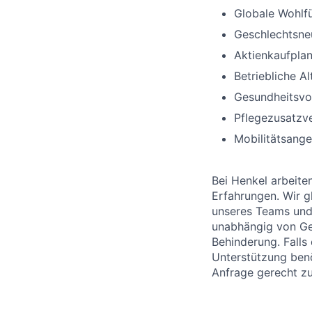
Globale Wohlf
Geschlechtsneu
Aktienkaufplan
Betriebliche A
Gesundheitsvo
Pflegezusatzv
Mobilitätsange
Bei Henkel arbeite
Erfahrungen. Wir gl
unseres Teams und 
unabhängig von Gesc
Behinderung. Fall
Unterstützung benöt
Anfrage gerecht z