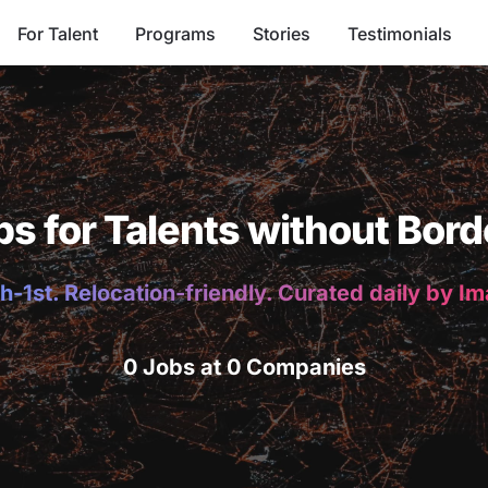
For Talent
Programs
Stories
Testimonials
bs for Talents without Bord
h-1st. Relocation-friendly. Curated daily by I
0 Jobs at 0 Companies