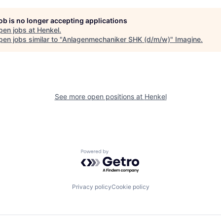
job is no longer accepting applications
pen jobs at
Henkel
.
en jobs similar to "
Anlagenmechaniker SHK (d/m/w)
"
Imagine
.
See more open positions at
Henkel
Powered by Getro.com
Privacy policy
Cookie policy