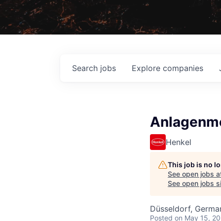
Search
jobs
Explore
companies
Anlagenme
Henkel
This job is no 
See open jobs a
See open jobs si
Düsseldorf, Germa
Posted
on May 15, 2