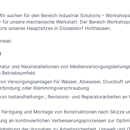
Wir suchen für den Bereich Industrial Solutions – Workshops
für unsere mechanische Werkstatt. Der Bereich Workshops 
tions unseres Hauptsitzes in Düsseldorf Holthausen.
ristet.
d
ratur und Neuinstallationen von Medienversorgungsleitung
en Betriebsumfeld
 von Versorgungsanlagen für Wasser, Abwasser, Druckluft u
verbindung oder Klemmringverschraubung
on Instandhaltungs-, Revisions- und Reparaturarbeiten an 
e Fertigung und Montage von Konstruktionen nach Skizze u
ung an kontinuierlichen Verbesserungsprozessen zur Optim
nhaltung der Vorgaben zu Arbeitssicherheit, Umwelt und Q