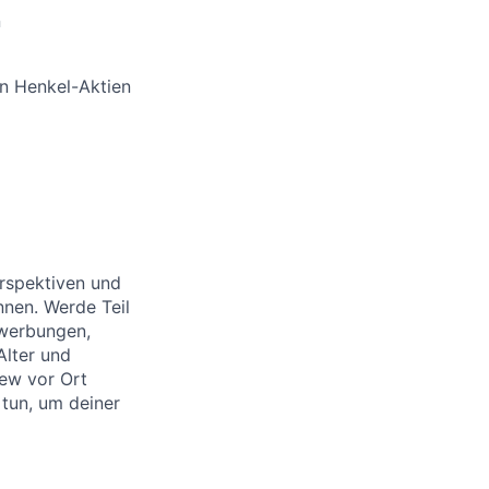
n
en Henkel-Aktien
rspektiven und
nnen. Werde Teil
ewerbungen,
Alter und
ew vor Ort
 tun, um deiner