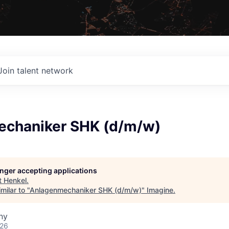
Join talent network
chaniker SHK (d/m/w)
longer accepting applications
t
Henkel
.
milar to "
Anlagenmechaniker SHK (d/m/w)
"
Imagine
.
ny
026