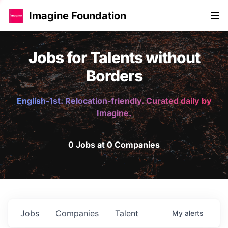
Imagine Foundation
Jobs for Talents without
Borders
English-1st. Relocation-friendly. Curated daily by
Imagine.
0 Jobs at 0 Companies
Jobs
Companies
Talent
My
alerts