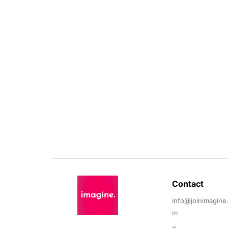
Contact 
info@joinimagine
m