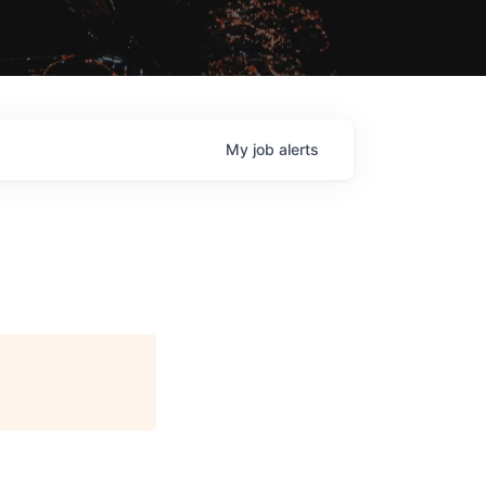
My
job
alerts