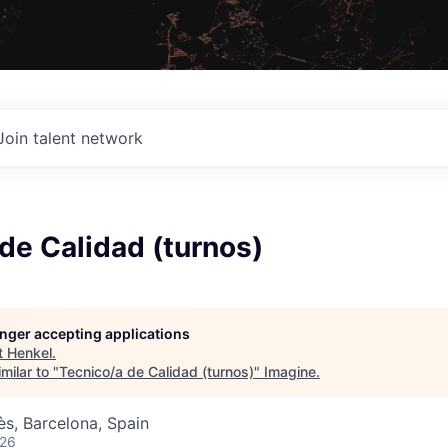
Join talent network
de Calidad (turnos)
longer accepting applications
t
Henkel
.
milar to "
Tecnico/a de Calidad (turnos)
"
Imagine
.
ès, Barcelona, Spain
026