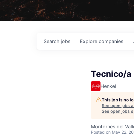
Search
jobs
Explore
companies
Tecnico/a 
Henkel
This job is no 
See open jobs a
See open jobs si
Montornès del Vall
Posted
on May 22, 2