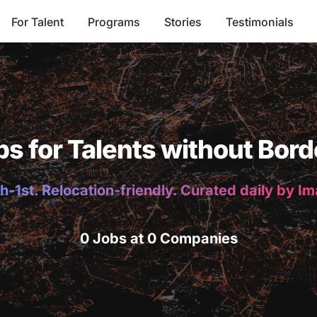
For Talent
Programs
Stories
Testimonials
bs for Talents without Bord
h-1st. Relocation-friendly. Curated daily by I
0 Jobs at 0 Companies