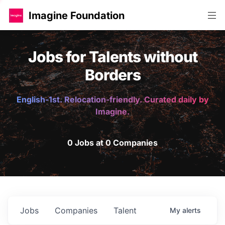
Imagine Foundation
Jobs for Talents without
Borders
English-1st. Relocation-friendly. Curated daily by
Imagine.
0 Jobs at 0 Companies
Jobs
Companies
Talent
My
alerts