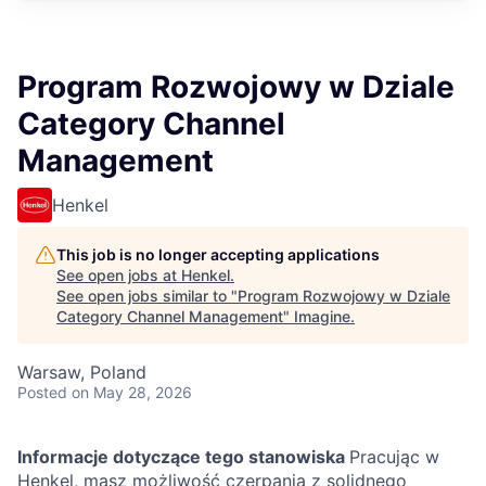
Program Rozwojowy w Dziale
Category Channel
Management
Henkel
This job is no longer accepting applications
See open jobs at
Henkel
.
See open jobs similar to "
Program Rozwojowy w Dziale
Category Channel Management
"
Imagine
.
Warsaw, Poland
Posted
on May 28, 2026
Informacje dotyczące tego stanowiska
Pracując w
Henkel, masz możliwość czerpania z solidnego