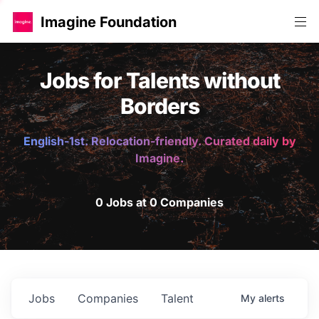
Imagine Foundation
Jobs for Talents without
Borders
English-1st. Relocation-friendly. Curated daily by
Imagine.
0 Jobs at 0 Companies
Jobs
Companies
Talent
My
alerts