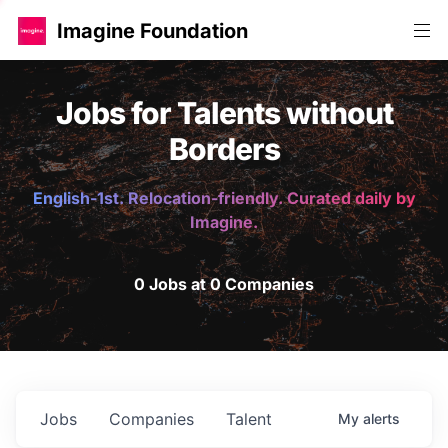
Imagine Foundation
Jobs for Talents without
Borders
English-1st. Relocation-friendly. Curated daily by
Imagine.
0 Jobs at 0 Companies
Jobs
Companies
Talent
My
alerts