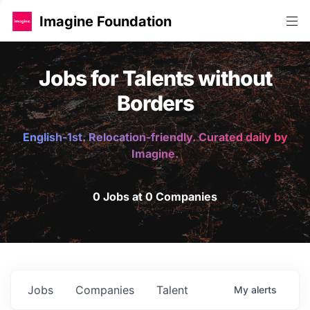
Imagine Foundation
Jobs for Talents without
Borders
English-1st. Relocation-friendly. Curated daily by
Imagine.
0 Jobs at 0 Companies
Jobs
Companies
Talent
My
alerts