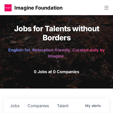
Imagine Foundation
Jobs for Talents without
Borders
English-1st. Relocation-friendly. Curated daily by
Imagine.
0 Jobs at 0 Companies
Jobs
Companies
Talent
My
alerts