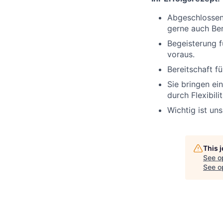
Abgeschlossen
gerne auch Ber
Begeisterung f
voraus.
Bereitschaft f
Sie bringen ei
durch Flexibil
Wichtig ist un
This 
See o
See op