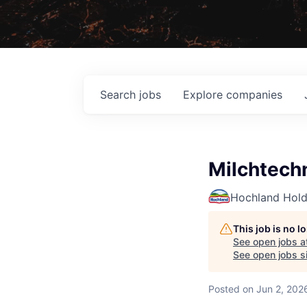
Search
jobs
Explore
companies
Milchtech
Hochland Hol
This job is no 
See open jobs a
See open jobs si
Posted
on Jun 2, 202