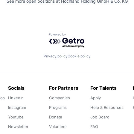
See more open positions at
Hochland Holding GmbH & Co. KG
Powered by Getro.com
Privacy policy
Cookie policy
Socials
For Partners
For Talents
.co
LinkedIn
Companies
Apply
Instagram
Programs
Help & Resources
Youtube
Donate
Job Board
Newsletter
Volunteer
FAQ