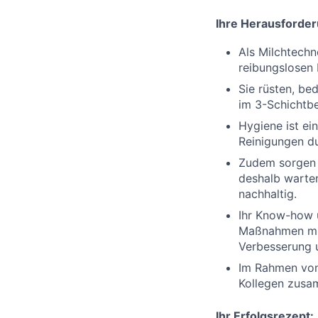
Ihre Herausforder
Als Milchtechn
reibungslosen 
Sie rüsten, b
im 3-Schichtbe
Hygiene ist ei
Reinigungen d
Zudem sorgen S
deshalb warte
nachhaltig.
Ihr Know-how u
Maßnahmen mit
Verbesserung 
Im Rahmen von 
Kollegen zusa
Ihr Erfolgsrezept: