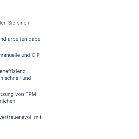
en Sie einen
nd arbeiten dabei
 manuelle und CIP-
eneffizienz,
n schnell und
setzung von TPM-
rlichen
ertrauensvoll mit