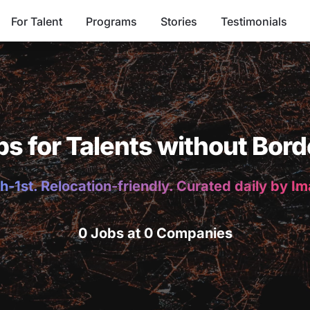
For Talent
Programs
Stories
Testimonials
bs for Talents without Bord
h-1st. Relocation-friendly. Curated daily by I
0 Jobs at 0 Companies