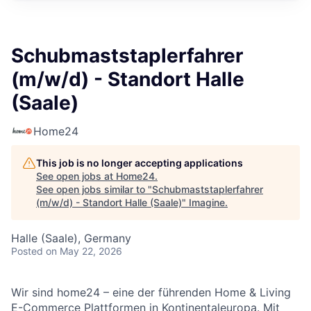
Schubmaststaplerfahrer
(m/w/d) - Standort Halle
(Saale)
Home24
This job is no longer accepting applications
See open jobs at
Home24
.
See open jobs similar to "
Schubmaststaplerfahrer
(m/w/d) - Standort Halle (Saale)
"
Imagine
.
Halle (Saale), Germany
Posted
on May 22, 2026
Wir sind home24 – eine der führenden Home & Living
E-Commerce Plattformen in Kontinentaleuropa. Mit