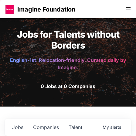
Imagine Foundation
Jobs for Talents without
Borders
English-1st. Relocation-friendly. Curated daily by
Imagine.
0 Jobs at 0 Companies
Jobs
Companies
Talent
My
alerts