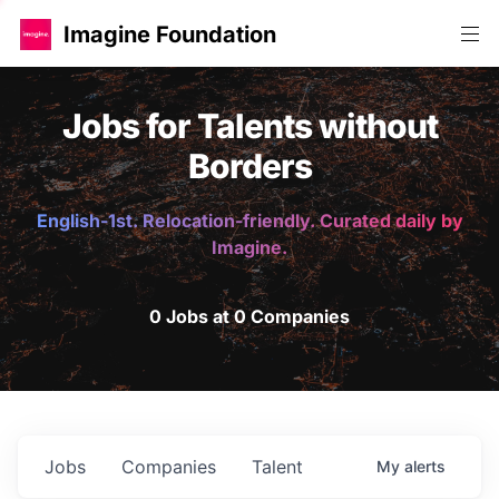
Imagine Foundation
Jobs for Talents without
Borders
English-1st. Relocation-friendly. Curated daily by
Imagine.
0 Jobs at 0 Companies
Jobs
Companies
Talent
My
alerts