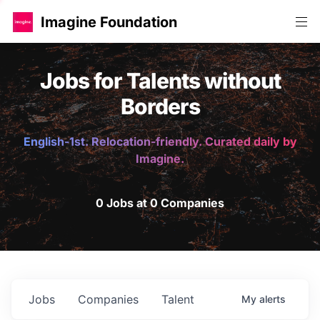
Imagine Foundation
Jobs for Talents without
Borders
English-1st. Relocation-friendly. Curated daily by
Imagine.
0 Jobs at 0 Companies
Jobs
Companies
Talent
My
alerts